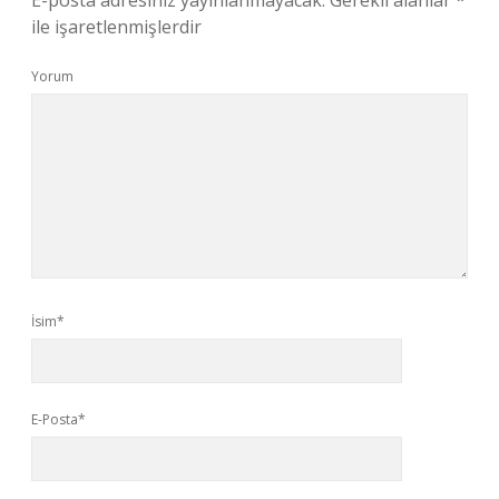
E-posta adresiniz yayınlanmayacak.
Gerekli alanlar
*
ile işaretlenmişlerdir
Yorum
İsim*
E-Posta*