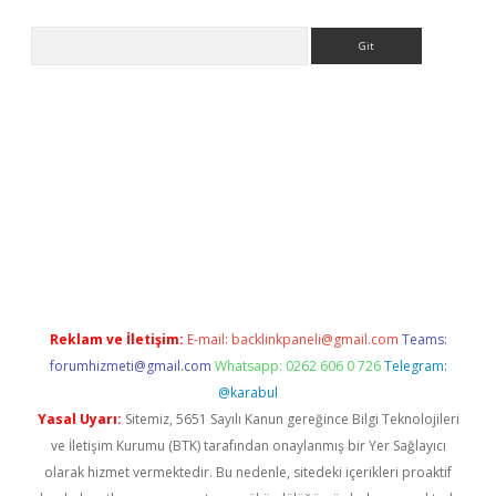
Arama
o.online
Reklam ve İletişim:
E-mail:
backlinkpaneli@gmail.com
Teams:
forumhizmeti@gmail.com
Whatsapp: 0262 606 0 726
Telegram:
@karabul
Yasal Uyarı:
Sitemiz, 5651 Sayılı Kanun gereğince Bilgi Teknolojileri
ve İletişim Kurumu (BTK) tarafından onaylanmış bir Yer Sağlayıcı
olarak hizmet vermektedir. Bu nedenle, sitedeki içerikleri proaktif