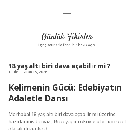
menüyü
Anasayfa
aç
Gizlilik Politikası
Günlük Fikirler
Yasal Uyarı
İlginç satırlarla farklı bir bakış açısı.
Hakkımızda
18 yaş altı biri dava açabilir mi ?
Tarih: Haziran 15, 2026
Kelimenin Gücü: Edebiyatın
Adaletle Dansı
Merhaba! 18 yaş altı biri dava açabilir mi üzerine
hazırlanmış bu yazı, Bizceyapim okuyucuları için özel
olarak düzenlendi.