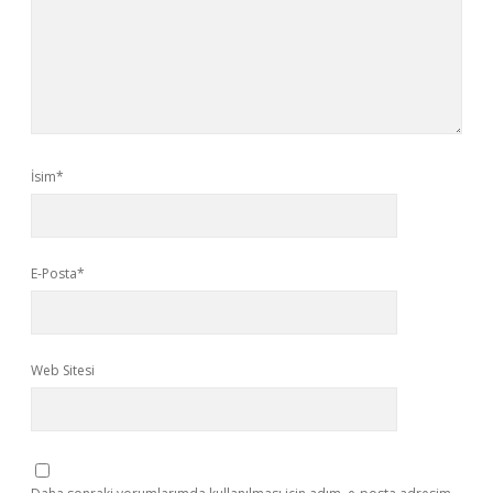
İsim*
E-Posta*
Web Sitesi