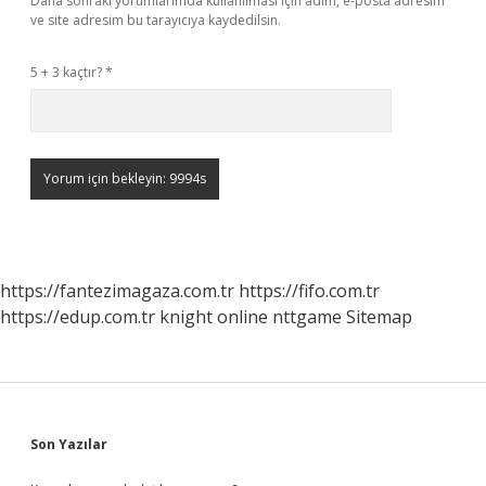
Daha sonraki yorumlarımda kullanılması için adım, e-posta adresim
ve site adresim bu tarayıcıya kaydedilsin.
5 + 3 kaçtır?
*
https://fantezimagaza.com.tr
https://fifo.com.tr
https://edup.com.tr
knight online
nttgame
Sitemap
Sidebar
Son Yazılar