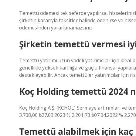
Temettü ödemesi tek seferde yapılırsa, hisseleriniz
şirketin kararıyla taksitler halinde ödenirse ve hisse
ödemesinden yararlanamazsınız.
Şirketin temettü vermesi iy
Temettü yatırımı uzun vadeli yatırımcılar için ideal b
genellikle yüksek karlılığa ve güçlü finansal yapılara 
destekleyebilir. Ancak temettüler yatırımcılar için riskl
Koç Holding temettü 2024 n
Koç Holding A.Ş. (KCHOL) Sermaye artırımları ve te
3.708,00 ₺27.03.2023 % 2.201,73 ₺07.04.2022 % 2.270
Temettü alabilmek için kaç l