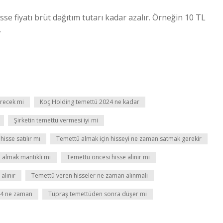
 fiyatı brüt dağıtım tutarı kadar azalır. Örneğin 10 TL
.
recek mi
Koç Holding temettü 2024 ne kadar
Şirketin temettü vermesi iyi mi
isse satılır mı
Temettü almak için hisseyi ne zaman satmak gerekir
 almak mantikli mi
Temettü öncesi hisse alınır mı
alınır
Temettü veren hisseler ne zaman alınmalı
24 ne zaman
Tüpraş temettüden sonra düşer mi