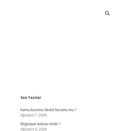
Sidebar
Son Yazılar
vdcasino.onlin
Kamu kurumu devlet kurumu mu ?
Ağustos 7, 2026
Bilgisayar kutusu nedir ?
Ağustos 6, 2026