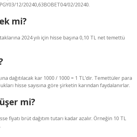
PGY03/12/20240,63BOBET04/02/20240.
ek mi?
aklarına 2024 yılı için hisse başına 0,10 TL net temettü
?
ına dağıtılacak kar 1000 / 1000 = 1 TL’dir. Temettüler para
ukları hisse sayısına göre şirketin karından faydalanırlar.
düşer mi?
 fiyatı brüt dağıtım tutarı kadar azalır. Örneğin 10 TL
.