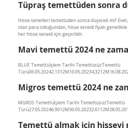
Tüpraş temettüden sonra d
Hisse senetleri temettüden sonra düşecek mi? Evet, 
olan para olduğundan, hisse senedi fiyatı genellikl
her hisse senedi için geçerlidir.
Mavi temettü 2024 ne zam
BLUE Temettüİşlem Tarihi TemettüsüzTemettü
Türü06.05.20242.1312M10.05.20234.3212M16.08.20
Migros temettü 2024 ne za
MGROS Temettüİşlem Tarihi TemettüsüzTemettü
Türü27.05.20246.9012M30.05.20232.6112M28.05.20
Temettü almak için hisseyi