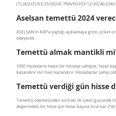
(TL)ASUZU03/25/20241,79AVPGY03/12/20240,63AV
Aselsan temettü 2024 verec
ASELSAN’ın KAP’a yaptığı açıklamaya göre, şirket ort
ödeyecek.
Temettü almak mantikli mi
1000 hissedarın hepsi bir hisseye sahipse, hisse baş
kazandırır mı? Evet kazandırır. Hissedarlar sahip old
Temettü verdiği gün hisse 
Temettü ödemesinden sonraki ilk işlem gününde hisse
değerindeki bir hisse için hisse başına brüt kar 2’dir