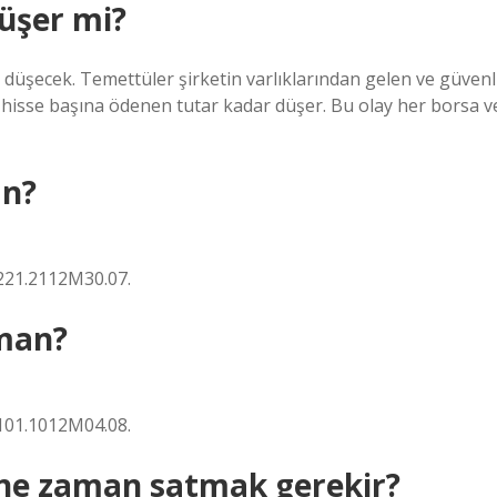
üşer mi?
düşecek. Temettüler şirketin varlıklarından gelen ve güvenl
e hisse başına ödenen tutar kadar düşer. Bu olay her borsa v
an?
221.2112M30.07.
man?
101.1012M04.08.
 ne zaman satmak gerekir?