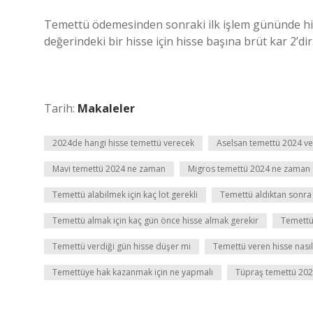
Temettü ödemesinden sonraki ilk işlem gününde hisse
değerindeki bir hisse için hisse başına brüt kar 2’dir
Tarih:
Makaleler
2024de hangi hisse temettü verecek
Aselsan temettü 2024 ve
Mavi temettü 2024 ne zaman
Migros temettü 2024 ne zaman
Temettü alabilmek için kaç lot gerekli
Temettü aldıktan sonra h
Temettü almak için kaç gün önce hisse almak gerekir
Temettü
Temettü verdiği gün hisse düşer mi
Temettü veren hisse nasıl 
Temettüye hak kazanmak için ne yapmalı
Tüpraş temettü 20