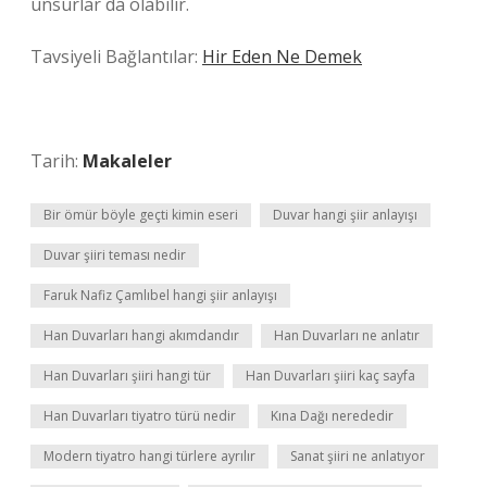
unsurlar da olabilir.
Tavsiyeli Bağlantılar:
Hir Eden Ne Demek
Tarih:
Makaleler
Bir ömür böyle geçti kimin eseri
Duvar hangi şiir anlayışı
Duvar şiiri teması nedir
Faruk Nafiz Çamlıbel hangi şiir anlayışı
Han Duvarları hangi akımdandır
Han Duvarları ne anlatır
Han Duvarları şiiri hangi tür
Han Duvarları şiiri kaç sayfa
Han Duvarları tiyatro türü nedir
Kına Dağı nerededir
Modern tiyatro hangi türlere ayrılır
Sanat şiiri ne anlatıyor