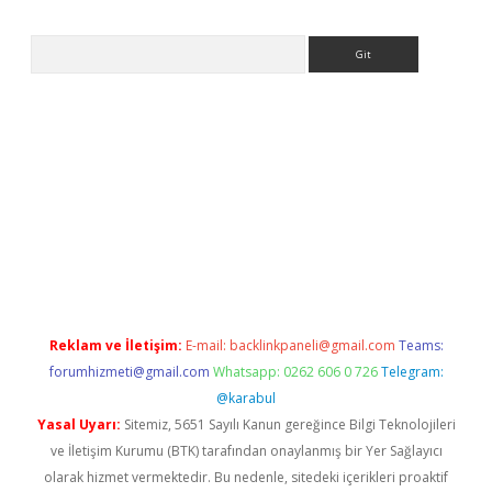
Arama
sino.online
Reklam ve İletişim:
E-mail:
backlinkpaneli@gmail.com
Teams:
forumhizmeti@gmail.com
Whatsapp: 0262 606 0 726
Telegram:
@karabul
Yasal Uyarı:
Sitemiz, 5651 Sayılı Kanun gereğince Bilgi Teknolojileri
ve İletişim Kurumu (BTK) tarafından onaylanmış bir Yer Sağlayıcı
olarak hizmet vermektedir. Bu nedenle, sitedeki içerikleri proaktif