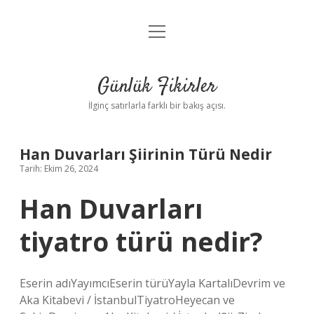
menüyü
Anasayfa
aç
Gizlilik Politikası
Günlük Fikirler
Yasal Uyarı
İlginç satırlarla farklı bir bakış açısı.
Hakkımızda
Han Duvarları Şiirinin Türü Nedir
Tarih: Ekim 26, 2024
Han Duvarları
tiyatro türü nedir?
Eserin adıYayımcıEserin türüYayla KartalıDevrim ve
Aka Kitabevi / İstanbulTiyatroHeyecan ve