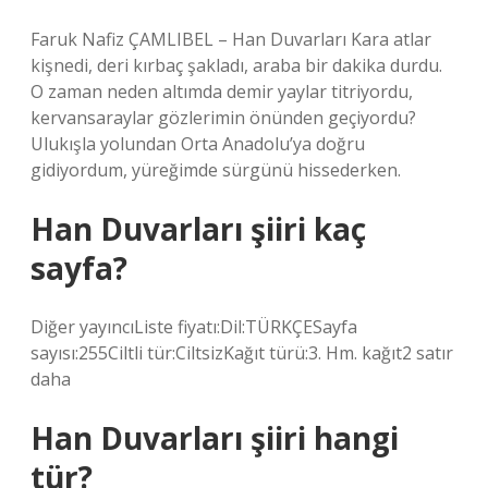
Faruk Nafiz ÇAMLIBEL – Han Duvarları Kara atlar
kişnedi, deri kırbaç şakladı, araba bir dakika durdu.
O zaman neden altımda demir yaylar titriyordu,
kervansaraylar gözlerimin önünden geçiyordu?
Ulukışla yolundan Orta Anadolu’ya doğru
gidiyordum, yüreğimde sürgünü hissederken.
Han Duvarları şiiri kaç
sayfa?
Diğer yayıncıListe fiyatı:Dil:TÜRKÇESayfa
sayısı:255Ciltli tür:CiltsizKağıt türü:3. Hm. kağıt2 satır
daha
Han Duvarları şiiri hangi
tür?