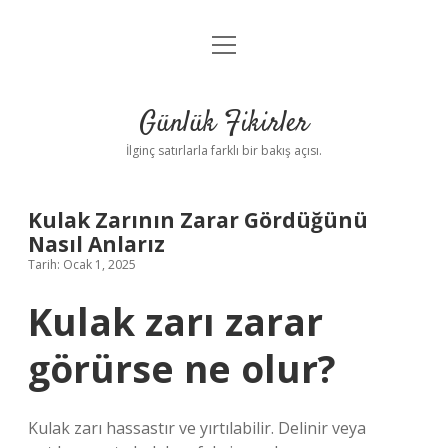
menüyü
Anasayfa
aç
Gizlilik Politikası
Günlük Fikirler
Yasal Uyarı
İlginç satırlarla farklı bir bakış açısı.
Hakkımızda
Kulak Zarının Zarar Gördüğünü
Nasıl Anlarız
Tarih: Ocak 1, 2025
Kulak zarı zarar
görürse ne olur?
Kulak zarı hassastır ve yırtılabilir. Delinir veya