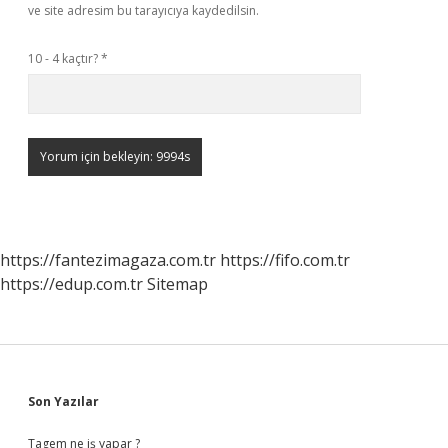
ve site adresim bu tarayıcıya kaydedilsin.
10 - 4 kaçtır?
*
https://fantezimagaza.com.tr
https://fifo.com.tr
https://edup.com.tr
Sitemap
Sidebar
Son Yazılar
Tagem ne iş yapar ?