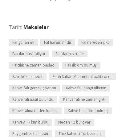
Tarih:
Makaleler
Fal günah mı
Fal haram mıdır
Fal nereden çıktı
Falcılar nasıl biliyor
Falcıların sırrı ne
Falcılık ne zaman başladı
Falı ilk kim bulmuş
Falın kökeni nedir
Fatih Sultan Mehmet fal baktırdı mı
Kahve falı gerçek çıkar mı
Kahve falı hangi ülkenin
Kahve falı nasıl bulundu
Kahve falı ne zaman çıktı
Kahve falına neden inanılır
Kahve falını kim bulmuş
Kahveyi ilk kim buldu
Neden 12 burç var
Peygamber falı nedir
Türk kahvesi Türklerin mi