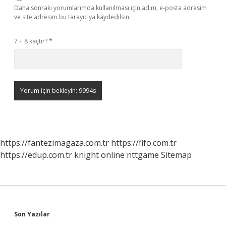
Daha sonraki yorumlarımda kullanılması için adım, e-posta adresim
ve site adresim bu tarayıcıya kaydedilsin.
7 + 8 kaçtır?
*
https://fantezimagaza.com.tr
https://fifo.com.tr
https://edup.com.tr
knight online
nttgame
Sitemap
Sidebar
Son Yazılar