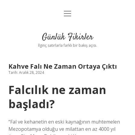
menüyü
Anasayfa
aç
Gizlilik Politikası
Günlük Fikirler
Yasal Uyarı
İlginç satırlarla farklı bir bakış açısı.
Hakkımızda
Kahve Falı Ne Zaman Ortaya Çıktı
Tarih: Aralık 28, 2024
Falcılık ne zaman
başladı?
“Fal ve kehanetin en eski kaynağının muhtemelen
Mezopotamya olduğu ve milattan en az 4000 yıl