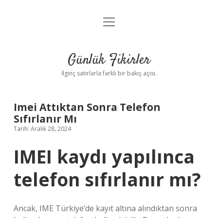
menüyü
Anasayfa
aç
Gizlilik Politikası
Günlük Fikirler
Yasal Uyarı
İlginç satırlarla farklı bir bakış açısı.
Hakkımızda
Imei Attıktan Sonra Telefon
Sıfırlanır Mı
Tarih: Aralık 28, 2024
IMEI kaydı yapılınca
telefon sıfırlanır mı?
Ancak, IME Türkiye’de kayıt altına alındıktan sonra