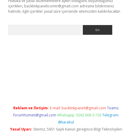
Hukuka ve yasal düzenlemelere aykırı olduğunu düşündüğünüz
içerikleri,
backlinkpanelicomtr@gmail.com
adresine bildirmeniz
halinde, ilgili içerikler yasal süre içerisinde sitemizden kaldırılacaktır.
Arama
ne
Reklam ve İletişim:
E-mail:
backlinkpaneli@gmail.com
Teams:
forumhizmeti@gmail.com
Whatsapp: 0262 606 0 726
Telegram:
@karabul
Yasal Uyarı:
Sitemiz, 5651 Sayılı Kanun gereğince Bilgi Teknolojileri