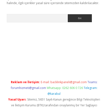
halinde, ilgili içerikler yasal süre içerisinde sitemizden kaldırılacaktır.
Arama
line
Reklam ve İletişim:
E-mail:
backlinkpaneli@gmail.com
Teams:
forumhizmeti@gmail.com
Whatsapp: 0262 606 0 726
Telegram:
@karabul
Yasal Uyarı:
Sitemiz, 5651 Sayılı Kanun gereğince Bilgi Teknolojileri
ve İletişim Kurumu (BTK) tarafından onaylanmış bir Yer Sağlayıcı