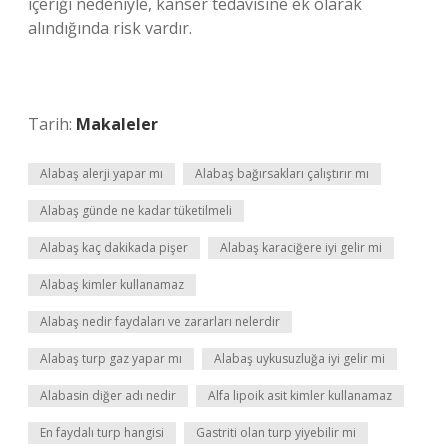
içeriği nedeniyle, kanser tedavisine ek olarak
alındığında risk vardır.
Tarih:
Makaleler
Alabaş alerji yapar mı
Alabaş bağırsakları çalıştırır mı
Alabaş günde ne kadar tüketilmeli
Alabaş kaç dakikada pişer
Alabaş karaciğere iyi gelir mi
Alabaş kimler kullanamaz
Alabaş nedir faydaları ve zararları nelerdir
Alabaş turp gaz yapar mı
Alabaş uykusuzluğa iyi gelir mi
Alabasin diğer adı nedir
Alfa lipoik asit kimler kullanamaz
En faydalı turp hangisi
Gastriti olan turp yiyebilir mi