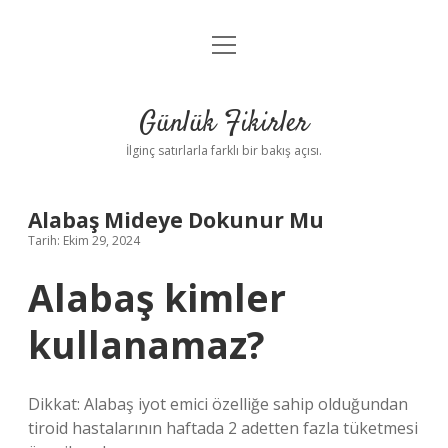
menüyü
Anasayfa
aç
Gizlilik Politikası
Günlük Fikirler
Yasal Uyarı
İlginç satırlarla farklı bir bakış açısı.
Hakkımızda
Alabaş Mideye Dokunur Mu
Tarih: Ekim 29, 2024
Alabaş kimler
kullanamaz?
Dikkat: Alabaş iyot emici özelliğe sahip olduğundan
tiroid hastalarının haftada 2 adetten fazla tüketmesi