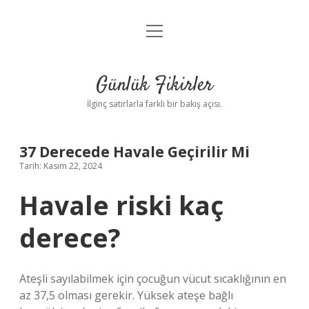
menüyü
Anasayfa
aç
Gizlilik Politikası
Günlük Fikirler
Yasal Uyarı
İlginç satırlarla farklı bir bakış açısı.
Hakkımızda
37 Derecede Havale Geçirilir Mi
Tarih: Kasım 22, 2024
Havale riski kaç
derece?
Ateşli sayılabilmek için çocuğun vücut sıcaklığının en
az 37,5 olması gerekir. Yüksek ateşe bağlı