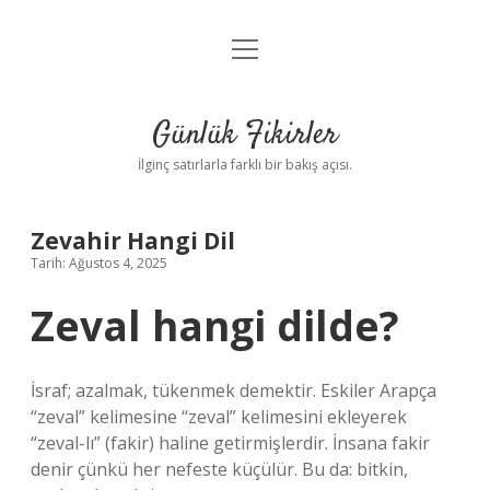
menüyü
Anasayfa
aç
Gizlilik Politikası
Günlük Fikirler
Yasal Uyarı
İlginç satırlarla farklı bir bakış açısı.
Hakkımızda
Zevahir Hangi Dil
Tarih: Ağustos 4, 2025
Zeval hangi dilde?
İsraf; azalmak, tükenmek demektir. Eskiler Arapça
“zeval” kelimesine “zeval” kelimesini ekleyerek
“zeval-lı” (fakir) haline getirmişlerdir. İnsana fakir
denir çünkü her nefeste küçülür. Bu da: bitkin,