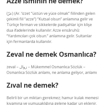
Azze isminin ne demek?
(ﻋﺰّ) (Ar. ‘izzet “üstün ve yüce olmak” fiilinden gelen
çekimli fiil “azze”) “Kutsal olsun” anlamına gelir ve
Türkçe ferman ve sikkelerde padişahlar için klişe
dua ifadelerinde kullanılır: Azze ensâruhû:
“Yardımcıları çok olsun.” anlamına gelir. Sultanlar
için fermanlarda kullanılır.
Zeval ne demek Osmanlıca?
zeval – زوال – Mükemmel Osmanlıca Sözlük –
Osmanlıca Sözlük anlamı, ne anlama geliyor, anlamı
Zıval ne demek?
Belirli bir un miktarı gerekmez; hamur kulak memesi
kıvamına ve yumuşaklığına gelene kadar un eklenir.