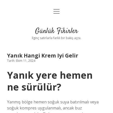
menüyü
Anasayfa
aç
Gizlilik Politikası
Günlük Fikirler
Yasal Uyarı
İlginç satırlarla farklı bir bakış açısı.
Hakkımızda
Yanık Hangi Krem Iyi Gelir
Tarih: Ekim 11, 2024
Yanık yere hemen
ne sürülür?
Yanmış bölge hemen soğuk suya batırılmalı veya
soğuk kompres uygulanmalı, ancak buz