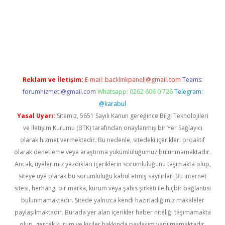
line
Reklam ve İletişim:
E-mail:
backlinkpaneli@gmail.com
Teams:
forumhizmeti@gmail.com
Whatsapp: 0262 606 0 726
Telegram:
@karabul
Yasal Uyarı:
Sitemiz, 5651 Sayılı Kanun gereğince Bilgi Teknolojileri
ve İletişim Kurumu (BTK) tarafından onaylanmış bir Yer Sağlayıcı
olarak hizmet vermektedir. Bu nedenle, sitedeki içerikleri proaktif
olarak denetleme veya araştırma yükümlülüğümüz bulunmamaktadır.
Ancak, üyelerimiz yazdıkları içeriklerin sorumluluğunu taşımakta olup,
siteye üye olarak bu sorumluluğu kabul etmiş sayılırlar. Bu internet
sitesi, herhangi bir marka, kurum veya şahıs şirketi ile hiçbir bağlantısı
bulunmamaktadır. Sitede yalnızca kendi hazırladığımız makaleler
paylaşılmaktadır. Burada yer alan içerikler haber niteliği taşımamakta
olup, gerçek kurum ve kişiler hakkında paylaşım yapılmamaktadır.