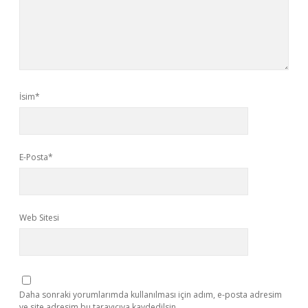
İsim*
E-Posta*
Web Sitesi
Daha sonraki yorumlarımda kullanılması için adım, e-posta adresim
ve site adresim bu tarayıcıya kaydedilsin.