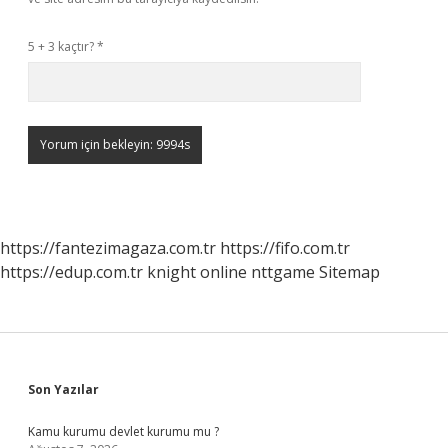
5 + 3 kaçtır?
*
https://fantezimagaza.com.tr
https://fifo.com.tr
https://edup.com.tr
knight online
nttgame
Sitemap
Sidebar
Son Yazılar
Kamu kurumu devlet kurumu mu ?