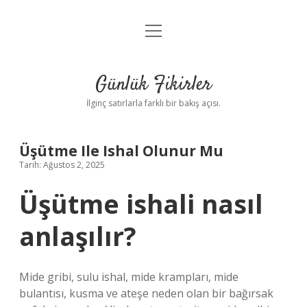
menüyü
Anasayfa
aç
Gizlilik Politikası
Günlük Fikirler
Yasal Uyarı
İlginç satırlarla farklı bir bakış açısı.
Hakkımızda
Üşütme Ile Ishal Olunur Mu
Tarih: Ağustos 2, 2025
Üşütme ishali nasıl
anlaşılır?
Mide gribi, sulu ishal, mide krampları, mide
bulantısı, kusma ve ateşe neden olan bir bağırsak