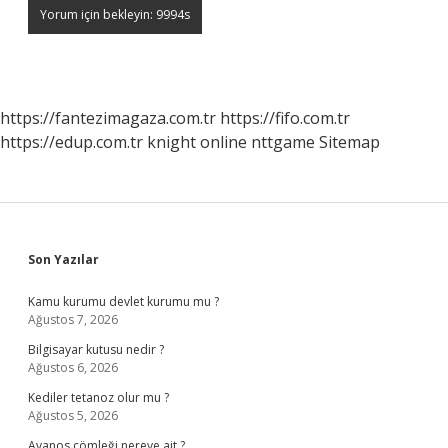
https://fantezimagaza.com.tr
https://fifo.com.tr
https://edup.com.tr
knight online
nttgame
Sitemap
Sidebar
Son Yazılar
Kamu kurumu devlet kurumu mu ?
Ağustos 7, 2026
Bilgisayar kutusu nedir ?
Ağustos 6, 2026
Kediler tetanoz olur mu ?
Ağustos 5, 2026
Avanos çömleği nereye ait ?