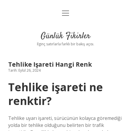
menüyü
Anasayfa
aç
Gizlilik Politikası
Günlük Fikirler
Yasal Uyarı
İlginç satırlarla farklı bir bakış açısı.
Hakkımızda
Tehlike Işareti Hangi Renk
Tarih: Eylül 26, 2024
Tehlike işareti ne
renktir?
Tehlike uyarı işareti, sürücünün kolayca göremediği
yolda bir tehlike olduğunu belirten bir trafik