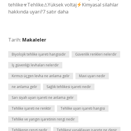
tehlike☣Tehlike⚠Yüksek voltaj
Kimyasal silahlar
hakkında uyarı?7 satır daha
Tarih:
Makaleler
Biyolojik tehlike işareti hangisidir
Güvenlik renkleri nelerdir
İş güvenliği levhaları nelerdir
Kırmızı üçgen levha ne anlama gelir
Mavi uyarı nedir
ne anlama gelir
Sağlık tehlikesi işareti nedir
Sarı siyah uyarı işareti ne anlama gelir
Tehlike işareti ne renktir
Tehlike uyarı işareti hangisi
Tehlike ve yangın işaretinin rengi nedir
Tehlikenin rengi nedir
Tehlikeyi yasaklayan işarete ne denir