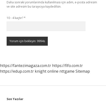
Daha sonraki yorumlarımda kullanılması için adım, e-posta adresim
ve site adresim bu tarayıcıya kaydedilsin.
10 - 4 kaçtır?
*
https://fantezimagaza.com.tr
https://fifo.com.tr
https://edup.com.tr
knight online
nttgame
Sitemap
Sidebar
Son Yazılar