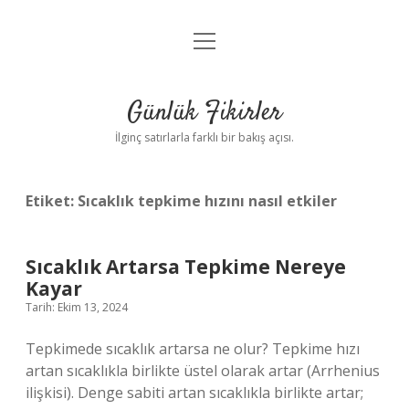
menüyü
Anasayfa
aç
Gizlilik Politikası
Günlük Fikirler
Yasal Uyarı
İlginç satırlarla farklı bir bakış açısı.
Hakkımızda
Etiket:
Sıcaklık tepkime hızını nasıl etkiler
Sıcaklık Artarsa Tepkime Nereye
Kayar
Tarih: Ekim 13, 2024
Tepkimede sıcaklık artarsa ne olur? Tepkime hızı
artan sıcaklıkla birlikte üstel olarak artar (Arrhenius
ilişkisi). Denge sabiti artan sıcaklıkla birlikte artar;