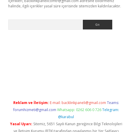
içerikleri,
backlinkpanelicomtr@gmail.com
adresine bildirmeniz
halinde, ilgili içerikler yasal süre içerisinde sitemizden kaldırılacaktır.
Arama
e
Reklam ve İletişim:
E-mail:
backlinkpaneli@gmail.com
Teams:
forumhizmeti@gmail.com
Whatsapp: 0262 606 0 726
Telegram:
@karabul
Yasal Uyarı:
Sitemiz, 5651 Sayılı Kanun gereğince Bilgi Teknolojileri
ve İletişim Kurumu (BTK) tarafından onaylanmış bir Yer Sağlayıcı