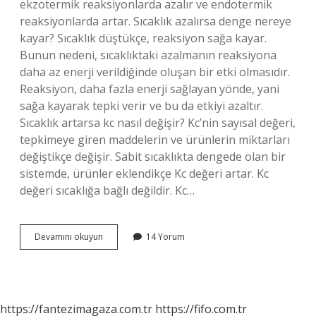
ekzotermik reaksiyonlarda azalır ve endotermik
reaksiyonlarda artar. Sıcaklık azalırsa denge nereye
kayar? Sıcaklık düştükçe, reaksiyon sağa kayar.
Bunun nedeni, sıcaklıktaki azalmanın reaksiyona
daha az enerji verildiğinde oluşan bir etki olmasıdır.
Reaksiyon, daha fazla enerji sağlayan yönde, yani
sağa kayarak tepki verir ve bu da etkiyi azaltır.
Sıcaklık artarsa kc nasıl değişir? Kc’nin sayısal değeri,
tepkimeye giren maddelerin ve ürünlerin miktarları
değiştikçe değişir. Sabit sıcaklıkta dengede olan bir
sistemde, ürünler eklendikçe Kc değeri artar. Kc
değeri sıcaklığa bağlı değildir. Kc…
Sıcaklık
Devamını okuyun
14 Yorum
Artarsa
Tepkime
Nereye
Kayar
https://fantezimagaza.com.tr
https://fifo.com.tr