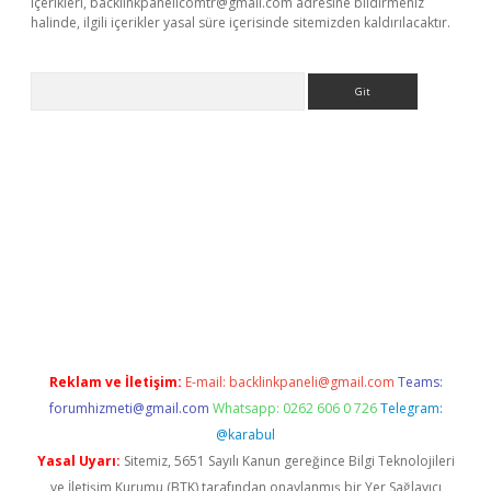
içerikleri,
backlinkpanelicomtr@gmail.com
adresine bildirmeniz
halinde, ilgili içerikler yasal süre içerisinde sitemizden kaldırılacaktır.
Arama
e
Reklam ve İletişim:
E-mail:
backlinkpaneli@gmail.com
Teams:
forumhizmeti@gmail.com
Whatsapp: 0262 606 0 726
Telegram:
@karabul
Yasal Uyarı:
Sitemiz, 5651 Sayılı Kanun gereğince Bilgi Teknolojileri
ve İletişim Kurumu (BTK) tarafından onaylanmış bir Yer Sağlayıcı