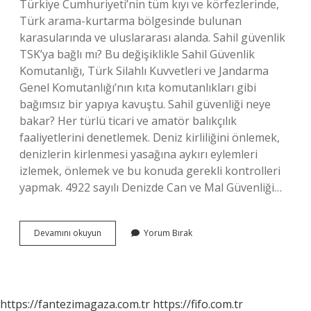
Türkiye Cumhuriyeti’nin tüm kıyı ve körfezlerinde,
Türk arama-kurtarma bölgesinde bulunan
karasularında ve uluslararası alanda. Sahil güvenlik
TSK’ya bağlı mı? Bu değişiklikle Sahil Güvenlik
Komutanlığı, Türk Silahlı Kuvvetleri ve Jandarma
Genel Komutanlığı’nın kıta komutanlıkları gibi
bağımsız bir yapıya kavuştu. Sahil güvenliği neye
bakar? Her türlü ticari ve amatör balıkçılık
faaliyetlerini denetlemek. Deniz kirliliğini önlemek,
denizlerin kirlenmesi yasağına aykırı eylemleri
izlemek, önlemek ve bu konuda gerekli kontrolleri
yapmak. 4922 sayılı Denizde Can ve Mal Güvenliği…
Sahil
Devamını okuyun
Yorum Bırak
Güvenlik
Silah
Taşır
Mi
https://fantezimagaza.com.tr
https://fifo.com.tr