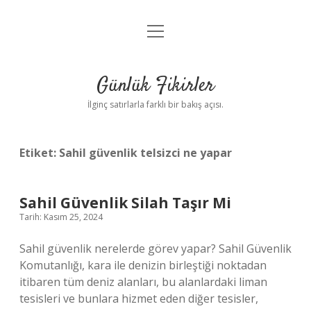
menüyü
Anasayfa
aç
Gizlilik Politikası
Günlük Fikirler
Yasal Uyarı
İlginç satırlarla farklı bir bakış açısı.
Hakkımızda
Etiket:
Sahil güvenlik telsizci ne yapar
Sahil Güvenlik Silah Taşır Mi
Tarih: Kasım 25, 2024
Sahil güvenlik nerelerde görev yapar? Sahil Güvenlik
Komutanlığı, kara ile denizin birleştiği noktadan
itibaren tüm deniz alanları, bu alanlardaki liman
tesisleri ve bunlara hizmet eden diğer tesisler,