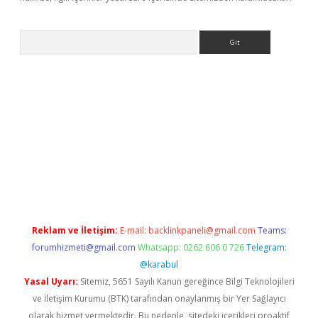
Arama
e
Reklam ve İletişim:
E-mail:
backlinkpaneli@gmail.com
Teams:
forumhizmeti@gmail.com
Whatsapp: 0262 606 0 726
Telegram:
@karabul
Yasal Uyarı:
Sitemiz, 5651 Sayılı Kanun gereğince Bilgi Teknolojileri
ve İletişim Kurumu (BTK) tarafından onaylanmış bir Yer Sağlayıcı
olarak hizmet vermektedir. Bu nedenle, sitedeki içerikleri proaktif