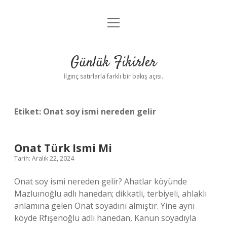
menüyü
Anasayfa
aç
Gizlilik Politikası
Günlük Fikirler
Yasal Uyarı
İlginç satırlarla farklı bir bakış açısı.
Hakkımızda
Etiket:
Onat soy ismi nereden gelir
Onat Türk Ismi Mi
Tarih: Aralık 22, 2024
Onat soy ismi nereden gelir? Ahatlar köyünde
Mazluınoğlu adlı hanedan; dikkatli, terbiyeli, ahlaklı
anlamına gelen Onat soyadını almıştır. Yine aynı
köyde Rfışenoğlu adlı hanedan, Kanun soyadıyla