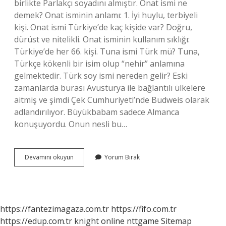
birlikte Parlakçı soyadını almıştır. Onat ismi ne
demek? Onat isminin anlamı: 1. İyi huylu, terbiyeli
kişi. Onat ismi Türkiye’de kaç kişide var? Doğru,
dürüst ve nitelikli. Onat isminin kullanım sıklığı:
Türkiye’de her 66. kişi. Tuna ismi Türk mü? Tuna,
Türkçe kökenli bir isim olup “nehir” anlamına
gelmektedir. Türk soy ismi nereden gelir? Eski
zamanlarda burası Avusturya ile bağlantılı ülkelere
aitmiş ve şimdi Çek Cumhuriyeti’nde Budweis olarak
adlandırılıyor. Büyükbabam sadece Almanca
konuşuyordu. Onun nesli bu…
Onat
Devamını okuyun
Yorum Bırak
Türk
Ismi
Mi
https://fantezimagaza.com.tr
https://fifo.com.tr
https://edup.com.tr
knight online
nttgame
Sitemap