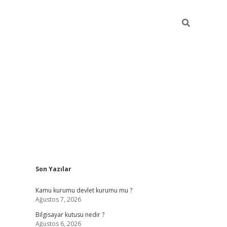
Sidebar
Son Yazılar
vdcasino.online
Kamu kurumu devlet kurumu mu ?
Ağustos 7, 2026
Bilgisayar kutusu nedir ?
Ağustos 6, 2026