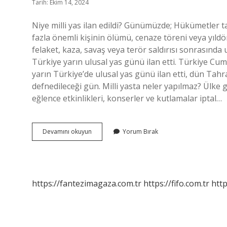
Tarih: Ekim 14, 2024
Niye milli yas ilan edildi? Günümüzde; Hükümetler 
fazla önemli kişinin ölümü, cenaze töreni veya yıldönü
felaket, kaza, savaş veya terör saldırısı sonrasında ul
Türkiye yarın ulusal yas günü ilan etti. Türkiye 
yarın Türkiye’de ulusal yas günü ilan etti, dün Tahr
defnedileceği gün. Milli yasta neler yapılmaz? Ülke 
eğlence etkinlikleri, konserler ve kutlamalar iptal…
Iranda
Devamını okuyun
Yorum Bırak
Neden
Yas
Ilan
Edildi
https://fantezimagaza.com.tr
https://fifo.com.tr
http