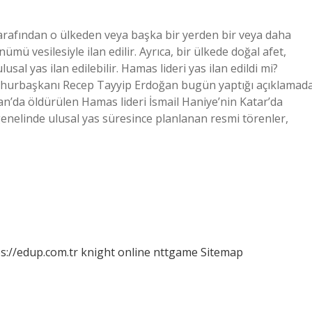
tarafından o ülkeden veya başka bir yerden bir veya daha
mü vesilesiyle ilan edilir. Ayrıca, bir ülkede doğal afet,
usal yas ilan edilebilir. Hamas lideri yas ilan edildi mi?
Cumhurbaşkanı Recep Tayyip Erdoğan bugün yaptığı açıklamad
an’da öldürülen Hamas lideri İsmail Haniye’nin Katar’da
genelinde ulusal yas süresince planlanan resmi törenler,
s://edup.com.tr
knight online
nttgame
Sitemap