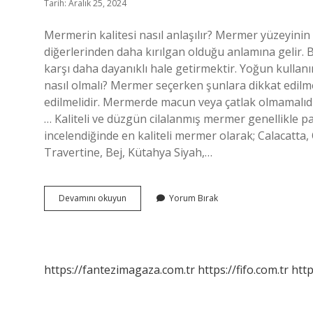
Tarih: Aralık 25, 2024
Mermerin kalitesi nasıl anlaşılır? Mermer yüzeyinin
diğerlerinden daha kırılgan olduğu anlamına gelir. B
karşı daha dayanıklı hale getirmektir. Yoğun kullanı
nasıl olmalı? Mermer seçerken şunlara dikkat edilm
edilmelidir. Mermerde macun veya çatlak olmamalıdı
… Kaliteli ve düzgün cilalanmış mermer genellikle pa
incelendiğinde en kaliteli mermer olarak; Calacatta,
Travertine, Bej, Kütahya Siyah,…
Mermer
Devamını okuyun
Yorum Bırak
Iyisi
Nasıl
Anlaşılır
https://fantezimagaza.com.tr
https://fifo.com.tr
http