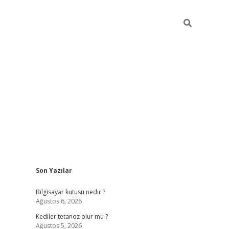
Sidebar
Son Yazılar
vdcasino
Bilgisayar kutusu nedir ?
Ağustos 6, 2026
Kediler tetanoz olur mu ?
Ağustos 5, 2026