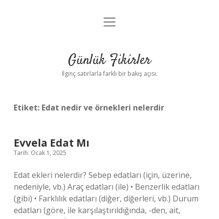
menüyü
Anasayfa
aç
Gizlilik Politikası
Günlük Fikirler
Yasal Uyarı
İlginç satırlarla farklı bir bakış açısı.
Hakkımızda
Etiket:
Edat nedir ve örnekleri nelerdir
Evvela Edat Mı
Tarih: Ocak 1, 2025
Edat ekleri nelerdir? Sebep edatları (için, üzerine,
nedeniyle, vb.) Araç edatları (ile) • Benzerlik edatları
(gibi) • Farklılık edatları (diğer, diğerleri, vb.) Durum
edatları (göre, ile karşılaştırıldığında, -den, ait,