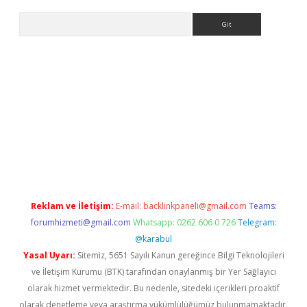
Arama
e
Reklam ve İletişim:
E-mail:
backlinkpaneli@gmail.com
Teams:
forumhizmeti@gmail.com
Whatsapp: 0262 606 0 726
Telegram:
@karabul
Yasal Uyarı:
Sitemiz, 5651 Sayılı Kanun gereğince Bilgi Teknolojileri
ve İletişim Kurumu (BTK) tarafından onaylanmış bir Yer Sağlayıcı
olarak hizmet vermektedir. Bu nedenle, sitedeki içerikleri proaktif
olarak denetleme veya araştırma yükümlülüğümüz bulunmamaktadır.