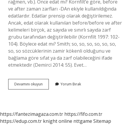
rağmen, vb.). Önce edat mı? Kornfilt’e göre, before
ve after zaman zarfları -DAn ekiyle kullanıldığında
edatlardır. Edatlar prensip olarak değiştirilemez.
Ancak, edat olarak kullanılan before/before ve after
kelimeleri birçok, az sayıda ve sınırlı sayıda zarf
grubu tarafından değiştirilebilir (Kornfilt 1997: 102-
104). Böylece edat mı? Smith; so, so, so, so, so, so,
so, so sözcüklerinin zamir kökenli olduğunu ve
bağlama göre sıfat ya da zarf olabileceğini ifade
etmektedir (Demirci 2014: 55). Evet…
Evvela
Devamını okuyun
Yorum Bırak
Edat
Mı
https://fantezimagaza.com.tr
https://fifo.com.tr
https://edup.com.tr
knight online
nttgame
Sitemap