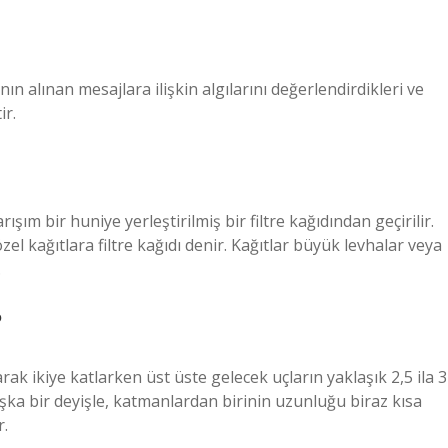
ın alınan mesajlara ilişkin algılarını değerlendirdikleri ve
ir.
şım bir huniye yerleştirilmiş bir filtre kağıdından geçirilir.
el kağıtlara filtre kağıdı denir. Kağıtlar büyük levhalar veya
.
?
arak ikiye katlarken üst üste gelecek uçların yaklaşık 2,5 ila 3
Başka bir deyişle, katmanlardan birinin uzunluğu biraz kısa
r.