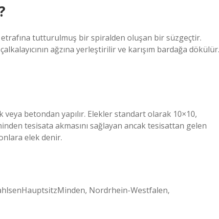
?
etrafına tutturulmuş bir spiralden oluşan bir süzgeçtir.
lkalayıcının ağzına yerleştirilir ve karışım bardağa dökülür
k veya betondan yapılır. Elekler standart olarak 10×10,
eminden tesisata akmasını sağlayan ancak tesisattan gelen
onlara elek denir.
lsenHauptsitzMinden, Nordrhein-Westfalen,