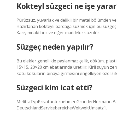
Kokteyl süzgeci ne işe yarar
Pürüzsüz, yuvarlak ve delikli bir metal bölümden ve 
Hazırlanan kokteyli bardağa süzmek için bu süzgeç ça
Karışımdaki buz ve diğer maddeler süzülür.
Süzgeç neden yapılır?
Bu elekler genellikle paslanmaz çelik, döküm, plasti
15×15, 20×20 cm ebatlarında üretilir. Kirli suyun z
kötü kokuların binaya girmesini engelleyen özel sif
Süzgeci kim icat etti?
MelittaTypPrivatunternehmenGründerHermann Bah
DeutschlandServicebereicheWeltweitUmsatz1.