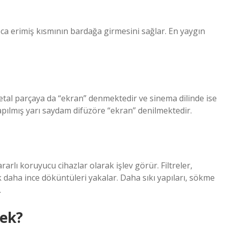
a erimiş kısmının bardağa girmesini sağlar. En yaygın
etal parçaya da “ekran” denmektedir ve sinema dilinde ise
apılmış yarı saydam difüzöre “ekran” denilmektedir.
rarlı koruyucu cihazlar olarak işlev görür. Filtreler,
daha ince döküntüleri yakalar. Daha sıkı yapıları, sökme
.
ek?