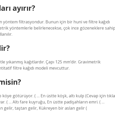
arı ayırır?
an yöntem filtrasyondur. Bunun için bir huni ve filtre kağıdı
imetrik yöntemlerle belirlenecekse, çok ince gözeneklere sahi
anılır.
ir?
itle yıkanmış kağıtlardır. Çapı 125 mm’dir. Gravimetrik
titatif filtre kağıdı modeli mevcuttur.
misin?
p köye götürüyor. ( … En üstte köşk, altı kulp (Cevap için tıkla
var. ( … Altı fare kuyruğu, En üstte padişahların emri. ( …
 gelir, taştan gelir, Kükreyen bir aslan gelir (