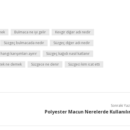
mek
Bulmaca ne iyi gelir
Kevgir diğer adı nedir
Süzgeç bulmacada nedir
Süzgeç diğer adı nedir
hangi karışımları ayırır
Süzgeç kağıdı nasıl katlanır
zek ne demek
Süzgece ne denir
Süzgeci kim icat etti
Sonraki Yaz
Polyester Macun Nerelerde Kullanılı