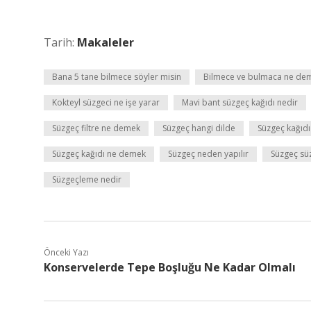
Tarih:
Makaleler
Bana 5 tane bilmece söyler misin
Bilmece ve bulmaca ne de
Kokteyl süzgeci ne işe yarar
Mavi bant süzgeç kağıdı nedir
Süzgeç filtre ne demek
Süzgeç hangi dilde
Süzgeç kağıdı 
Süzgeç kağıdı ne demek
Süzgeç neden yapılır
Süzgeç sü
Süzgeçleme nedir
Önceki Yazı
Konservelerde Tepe Boşluğu Ne Kadar Olmalı