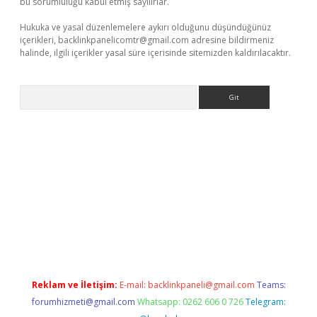
bu sorumluluğu kabul etmiş sayılırlar.
Hukuka ve yasal düzenlemelere aykırı olduğunu düşündüğünüz
içerikleri,
backlinkpanelicomtr@gmail.com
adresine bildirmeniz
halinde, ilgili içerikler yasal süre içerisinde sitemizden kaldırılacaktır.
Arama
o.online
Reklam ve İletişim:
E-mail:
backlinkpaneli@gmail.com
Teams:
forumhizmeti@gmail.com
Whatsapp: 0262 606 0 726
Telegram: