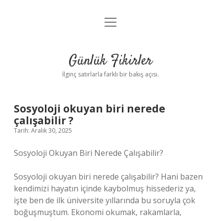
menüyü
Anasayfa
aç
Gizlilik Politikası
Günlük Fikirler
Yasal Uyarı
İlginç satırlarla farklı bir bakış açısı.
Hakkımızda
Sosyoloji okuyan biri nerede
çalışabilir ?
Tarih: Aralık 30, 2025
Sosyoloji Okuyan Biri Nerede Çalışabilir?
Sosyoloji okuyan biri nerede çalışabilir? Hani bazen
kendimizi hayatın içinde kaybolmuş hissederiz ya,
işte ben de ilk üniversite yıllarında bu soruyla çok
boğuşmuştum. Ekonomi okumak, rakamlarla,