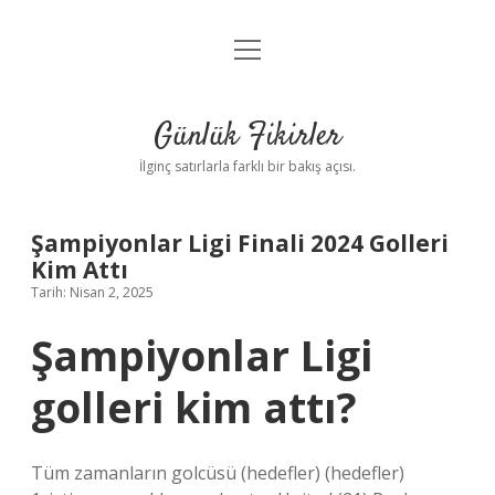
menüyü
Anasayfa
aç
Gizlilik Politikası
Günlük Fikirler
Yasal Uyarı
İlginç satırlarla farklı bir bakış açısı.
Hakkımızda
Şampiyonlar Ligi Finali 2024 Golleri
Kim Attı
Tarih: Nisan 2, 2025
Şampiyonlar Ligi
golleri kim attı?
Tüm zamanların golcüsü (hedefler) (hedefler)