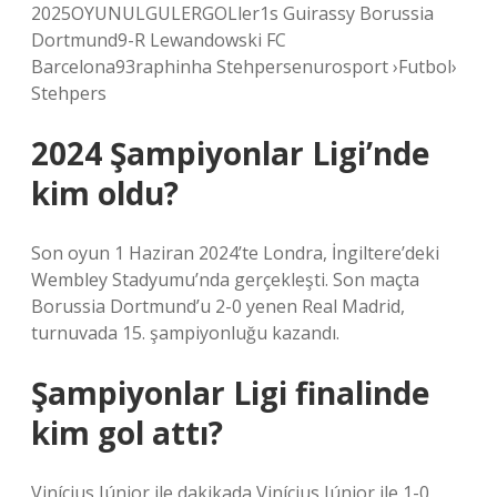
2025OYUNULGULERGOLler1s Guirassy Borussia
Dortmund9-R Lewandowski FC
Barcelona93raphinha Stehpersenurosport ›Futbol›
Stehpers
2024 Şampiyonlar Ligi’nde
kim oldu?
Son oyun 1 Haziran 2024’te Londra, İngiltere’deki
Wembley Stadyumu’nda gerçekleşti. Son maçta
Borussia Dortmund’u 2-0 yenen Real Madrid,
turnuvada 15. şampiyonluğu kazandı.
Şampiyonlar Ligi finalinde
kim gol attı?
Vinícius Júnior ile dakikada Vinícius Júnior ile 1-0