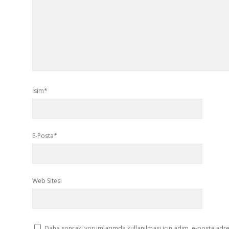
İsim*
E-Posta*
Web Sitesi
Daha sonraki yorumlarımda kullanılması için adım, e-posta adres