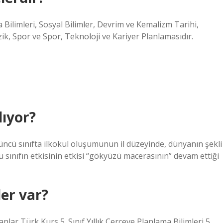
ilimleri, Sosyal Bilimler, Devrim ve Kemalizm Tarihi,
zik, Spor ve Spor, Teknoloji ve Kariyer Planlamasıdır.
lıyor?
üncü sınıfta ilkokul oluşumunun il düzeyinde, dünyanın şekli
Bu sınıfın etkisinin etkisi “gökyüzü macerasının” devam ettiği
ler var?
anlar Türk Kurs 5. Sınıf Yıllık Çerçeve Planlama Bilimleri 5.