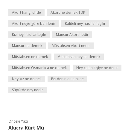
Akort hangi dilde
Akort ne demek TDK
Akort neye göre belirlenir
Kaliteli ney nasıl anlaşılır
Kız ney nasıl anlaşılır
Mansur Akort nedir
Mansur ne demek
Müstahsen Akort nedir
Müstahsen ne demek
Müstahsen ney ne demek
Müstahsen Osmanlıca ne demek
Ney çalan kişiye ne denir
Ney kız ne demek
Perdenin anlamı ne
Süpürde ney nedir
Önceki Yazı
Alucra Kürt Mü