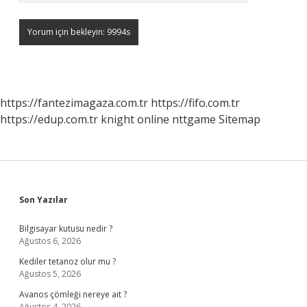
https://fantezimagaza.com.tr
https://fifo.com.tr
https://edup.com.tr
knight online
nttgame
Sitemap
Sidebar
Son Yazılar
Bilgisayar kutusu nedir ?
Ağustos 6, 2026
Kediler tetanoz olur mu ?
Ağustos 5, 2026
Avanos çömleği nereye ait ?
Ağustos 4, 2026