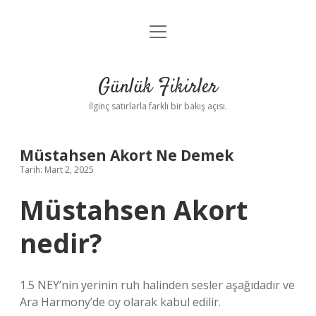
menüyü
Anasayfa
aç
Gizlilik Politikası
Günlük Fikirler
Yasal Uyarı
İlginç satırlarla farklı bir bakış açısı.
Hakkımızda
Müstahsen Akort Ne Demek
Tarih: Mart 2, 2025
Müstahsen Akort
nedir?
1.5 NEY’nin yerinin ruh halinden sesler aşağıdadır ve
Ara Harmony’de oy olarak kabul edilir.