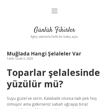
menüyü
Anasayfa
aç
Gizlilik Politikası
Günlük Fikirler
Yasal Uyarı
İlginç satırlarla farklı bir bakış açısı.
Hakkımızda
Muğlada Hangi Şelaleler Var
Tarih: Ocak 3, 2025
Toparlar şelalesinde
yüzülür mü?
Suyu güzel ve serin. Kalabalık olunca tadı pek hoş
olmuyor ama giderseniz sabah uğrayıp biraz