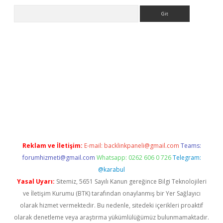
Arama
line
Reklam ve İletişim:
E-mail:
backlinkpaneli@gmail.com
Teams:
forumhizmeti@gmail.com
Whatsapp: 0262 606 0 726
Telegram:
@karabul
Yasal Uyarı:
Sitemiz, 5651 Sayılı Kanun gereğince Bilgi Teknolojileri
ve İletişim Kurumu (BTK) tarafından onaylanmış bir Yer Sağlayıcı
olarak hizmet vermektedir. Bu nedenle, sitedeki içerikleri proaktif
olarak denetleme veya araştırma yükümlülüğümüz bulunmamaktadır.