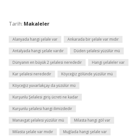
Tarih:
Makaleler
Alanyada hangi şelale var
Ankarada bir şelale var mıdır
Antalyada hangi şelale vardır
Düden şelalesi yüzülür mü
Dünyanın en büyük 2 şelalesi nerededir
Hangi şelaleler var
Kar şelalesi nerededir
Köyceğiz gölünde yüzülür mü
Köyceğiz yuvarlakçay da yüzülür mü
Kurşunlu Şelalesi giriş ücreti ne kadar
Kurşunlu şelalesi hangi ilimizdedir
Manavgat şelalesi yüzülür mü
Milasta hangi göl var
Milasta şelale var mıdır
Muğlada hangi şelale var