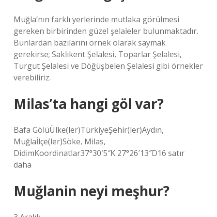
Muğla’nın farklı yerlerinde mutlaka görülmesi
gereken birbirinden güzel şelaleler bulunmaktadır.
Bunlardan bazılarını örnek olarak saymak
gerekirse; Saklıkent Şelalesi, Toparlar Şelalesi,
Turgut Şelalesi ve Döğüşbelen Şelalesi gibi örnekler
verebiliriz.
Milas’ta hangi göl var?
Bafa GölüÜlke(ler)TürkiyeŞehir(ler)Aydın,
Muğlaİlçe(ler)Söke, Milas,
DidimKoordinatlar37°30′5″K 27°26′13″D16 satır
daha
Muğlanin neyi meşhur?