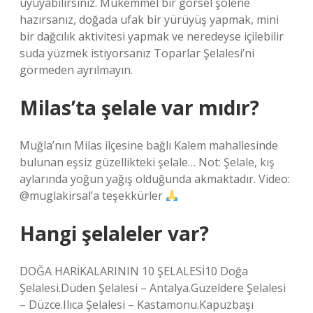
uyuyabilirsiniz. Mükemmel bir görsel şölene
hazırsanız, doğada ufak bir yürüyüş yapmak, mini
bir dağcılık aktivitesi yapmak ve neredeyse içilebilir
suda yüzmek istiyorsanız Toparlar Şelalesi’ni
görmeden ayrılmayın.
Milas’ta şelale var mıdır?
Muğla’nın Milas ilçesine bağlı Kalem mahallesinde
bulunan eşsiz güzellikteki şelale… Not: Şelale, kış
aylarında yoğun yağış olduğunda akmaktadır. Video:
@muglakirsal’a teşekkürler
Hangi şelaleler var?
DOĞA HARİKALARININ 10 ŞELALESİ10 Doğa
Şelalesi.Düden Şelalesi – Antalya.Güzeldere Şelalesi
– Düzce.Ilıca Şelalesi – Kastamonu.Kapuzbaşı