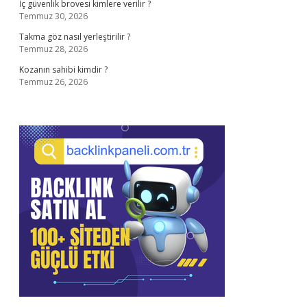
İç güvenlik brovesi kimlere verilir ?
Temmuz 30, 2026
Takma göz nasıl yerleştirilir ?
Temmuz 28, 2026
Kozanın sahibi kimdir ?
Temmuz 26, 2026