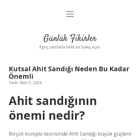
menüyü
Anasayfa
aç
Gizlilik Politikası
Günlük Fikirler
Yasal Uyarı
İlginç satırlarla farklı bir bakış açısı.
Hakkımızda
Kutsal Ahit Sandığı Neden Bu Kadar
Önemli
Tarih: Ekim 5, 2024
Ahit sandığının
önemi nedir?
Birçok komplo teorisinde Ahit Sandığı büyük güçlere