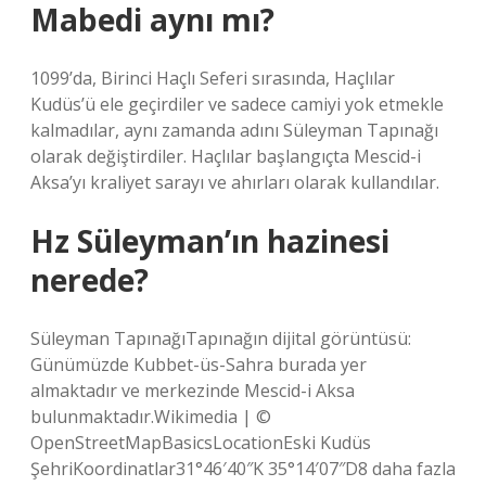
Mabedi aynı mı?
1099’da, Birinci Haçlı Seferi sırasında, Haçlılar
Kudüs’ü ele geçirdiler ve sadece camiyi yok etmekle
kalmadılar, aynı zamanda adını Süleyman Tapınağı
olarak değiştirdiler. Haçlılar başlangıçta Mescid-i
Aksa’yı kraliyet sarayı ve ahırları olarak kullandılar.
Hz Süleyman’ın hazinesi
nerede?
Süleyman TapınağıTapınağın dijital görüntüsü:
Günümüzde Kubbet-üs-Sahra burada yer
almaktadır ve merkezinde Mescid-i Aksa
bulunmaktadır.Wikimedia | ©
OpenStreetMapBasicsLocationEski Kudüs
ŞehriKoordinatlar31°46′40″K 35°14′07″D8 daha fazla