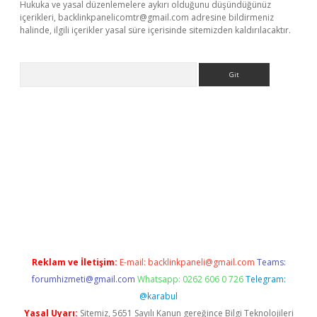
Hukuka ve yasal düzenlemelere aykırı olduğunu düşündüğünüz
içerikleri,
backlinkpanelicomtr@gmail.com
adresine bildirmeniz
halinde, ilgili içerikler yasal süre içerisinde sitemizden kaldırılacaktır.
Arama
o.online
Reklam ve İletişim:
E-mail:
backlinkpaneli@gmail.com
Teams:
forumhizmeti@gmail.com
Whatsapp: 0262 606 0 726
Telegram:
@karabul
Yasal Uyarı:
Sitemiz, 5651 Sayılı Kanun gereğince Bilgi Teknolojileri