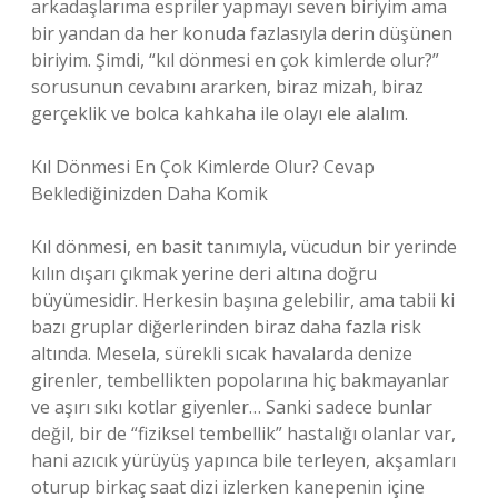
arkadaşlarıma espriler yapmayı seven biriyim ama
bir yandan da her konuda fazlasıyla derin düşünen
biriyim. Şimdi, “kıl dönmesi en çok kimlerde olur?”
sorusunun cevabını ararken, biraz mizah, biraz
gerçeklik ve bolca kahkaha ile olayı ele alalım.
Kıl Dönmesi En Çok Kimlerde Olur? Cevap
Beklediğinizden Daha Komik
Kıl dönmesi, en basit tanımıyla, vücudun bir yerinde
kılın dışarı çıkmak yerine deri altına doğru
büyümesidir. Herkesin başına gelebilir, ama tabii ki
bazı gruplar diğerlerinden biraz daha fazla risk
altında. Mesela, sürekli sıcak havalarda denize
girenler, tembellikten popolarına hiç bakmayanlar
ve aşırı sıkı kotlar giyenler… Sanki sadece bunlar
değil, bir de “fiziksel tembellik” hastalığı olanlar var,
hani azıcık yürüyüş yapınca bile terleyen, akşamları
oturup birkaç saat dizi izlerken kanepenin içine