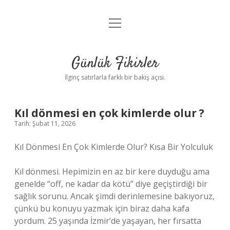
menüyü
Anasayfa
aç
Gizlilik Politikası
Günlük Fikirler
Yasal Uyarı
İlginç satırlarla farklı bir bakış açısı.
Hakkımızda
Kıl dönmesi en çok kimlerde olur ?
Tarih: Şubat 11, 2026
Kıl Dönmesi En Çok Kimlerde Olur? Kısa Bir Yolculuk
Kıl dönmesi. Hepimizin en az bir kere duyduğu ama
genelde “off, ne kadar da kötü” diye geçiştirdiği bir
sağlık sorunu. Ancak şimdi derinlemesine bakıyoruz,
çünkü bu konuyu yazmak için biraz daha kafa
yordum. 25 yaşında İzmir’de yaşayan, her fırsatta