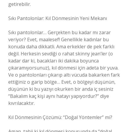
getirebilir.
Sıkı Pantolonlar: Kıl Dönmesinin Yeni Mekanı
Sıkı pantolonlar… Gerçekten bu kadar mı zarar
veriyor? Evet, maalesef! Genellikle kadınlar bu
konuda daha dikkatli. Ama erkekler de pek farklı
değil. Herkesin sevdiği o rahat skinny jean’ler (o
kadar dar ki, bacakları iki dakika boyunca
çıkaramıyorsunuz), kıl dönmesi için adeta bir yuva.
Ve o pantolonları çıkarıp altı vücuda bakarken fark
ettiğiniz o garip bölge… Evet, o bölgeyi düşünün,
düşünün ki bu yazıyı okurken bir anda iç sesiniz
“Bakalım kaç kişi aynı hatayı yapıyordur?” diye
kıvrılacaktır.
Kıl Dönmesinin Çözümü: “Doğal Yöntemler” mi?
Aman, tabii ki kıl dönmesi konusunda da “doğal