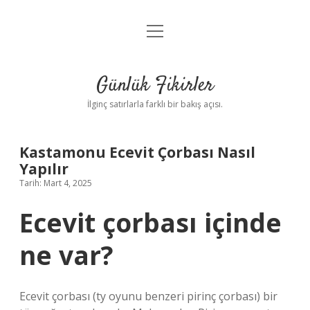
menüyü
Anasayfa
aç
Gizlilik Politikası
Günlük Fikirler
Yasal Uyarı
İlginç satırlarla farklı bir bakış açısı.
Hakkımızda
Kastamonu Ecevit Çorbası Nasıl
Yapılır
Tarih: Mart 4, 2025
Ecevit çorbası içinde
ne var?
Ecevit çorbası (ty oyunu benzeri pirinç çorbası) bir