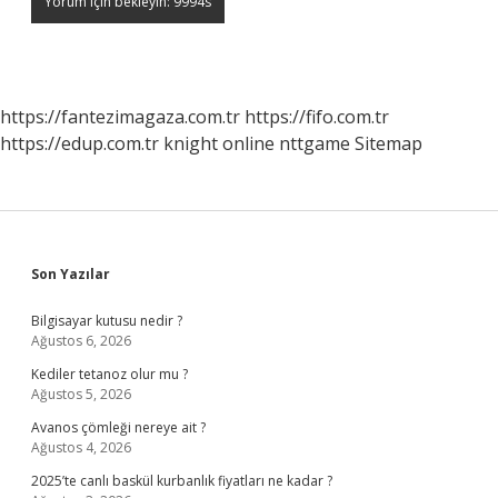
https://fantezimagaza.com.tr
https://fifo.com.tr
https://edup.com.tr
knight online
nttgame
Sitemap
Sidebar
Son Yazılar
Bilgisayar kutusu nedir ?
Ağustos 6, 2026
Kediler tetanoz olur mu ?
Ağustos 5, 2026
Avanos çömleği nereye ait ?
Ağustos 4, 2026
2025’te canlı baskül kurbanlık fiyatları ne kadar ?