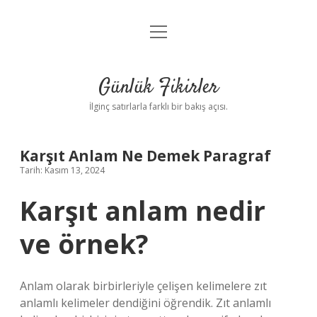
menüyü
Anasayfa
aç
Gizlilik Politikası
Günlük Fikirler
Yasal Uyarı
İlginç satırlarla farklı bir bakış açısı.
Hakkımızda
Karşıt Anlam Ne Demek Paragraf
Tarih: Kasım 13, 2024
Karşıt anlam nedir
ve örnek?
Anlam olarak birbirleriyle çelişen kelimelere zıt
anlamlı kelimeler dendiğini öğrendik. Zıt anlamlı