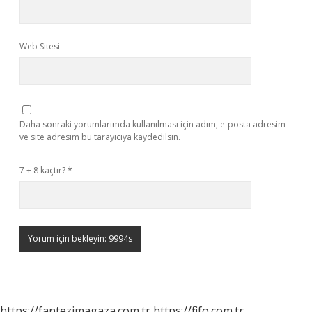
Web Sitesi
Daha sonraki yorumlarımda kullanılması için adım, e-posta adresim
ve site adresim bu tarayıcıya kaydedilsin.
7 + 8 kaçtır?
*
https://fantezimagaza.com.tr
https://fifo.com.tr