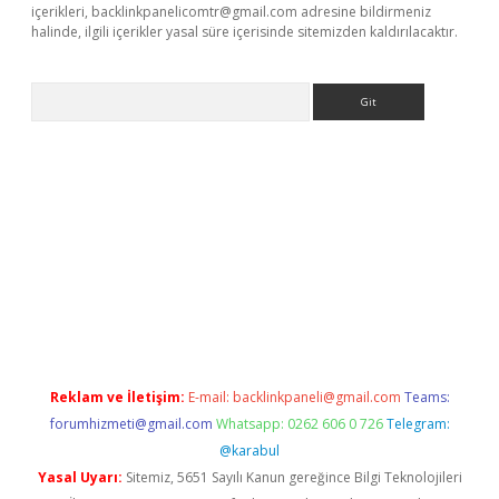
içerikleri,
backlinkpanelicomtr@gmail.com
adresine bildirmeniz
halinde, ilgili içerikler yasal süre içerisinde sitemizden kaldırılacaktır.
Arama
online
Reklam ve İletişim:
E-mail:
backlinkpaneli@gmail.com
Teams:
forumhizmeti@gmail.com
Whatsapp: 0262 606 0 726
Telegram:
@karabul
Yasal Uyarı:
Sitemiz, 5651 Sayılı Kanun gereğince Bilgi Teknolojileri