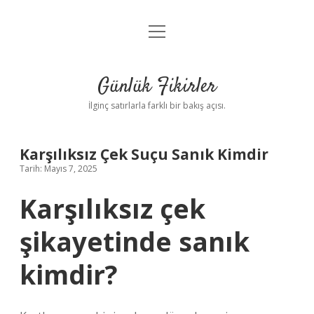
menüyü
Anasayfa
aç
Gizlilik Politikası
Günlük Fikirler
Yasal Uyarı
İlginç satırlarla farklı bir bakış açısı.
Hakkımızda
Karşılıksız Çek Suçu Sanık Kimdir
Tarih: Mayıs 7, 2025
Karşılıksız çek
şikayetinde sanık
kimdir?