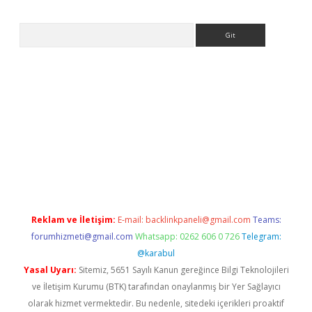
Arama
o.online
Reklam ve İletişim:
E-mail:
backlinkpaneli@gmail.com
Teams:
forumhizmeti@gmail.com
Whatsapp: 0262 606 0 726
Telegram:
@karabul
Yasal Uyarı:
Sitemiz, 5651 Sayılı Kanun gereğince Bilgi Teknolojileri
ve İletişim Kurumu (BTK) tarafından onaylanmış bir Yer Sağlayıcı
olarak hizmet vermektedir. Bu nedenle, sitedeki içerikleri proaktif