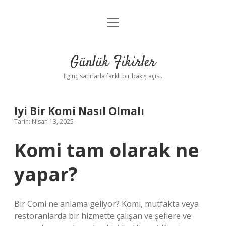
menüyü
Anasayfa
aç
Gizlilik Politikası
Günlük Fikirler
Yasal Uyarı
İlginç satırlarla farklı bir bakış açısı.
Hakkımızda
Iyi Bir Komi Nasıl Olmalı
Tarih: Nisan 13, 2025
Komi tam olarak ne
yapar?
Bir Comi ne anlama geliyor? Komi, mutfakta veya
restoranlarda bir hizmette çalışan ve şeflere ve