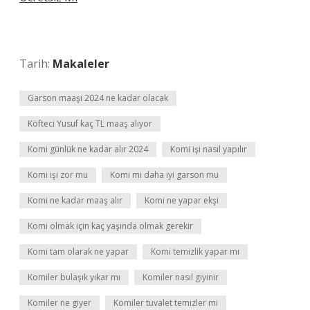
Tarih:
Makaleler
Garson maaşı 2024 ne kadar olacak
Köfteci Yusuf kaç TL maaş alıyor
Komi günlük ne kadar alır 2024
Komi işi nasıl yapılır
Komi işi zor mu
Komi mi daha iyi garson mu
Komi ne kadar maaş alır
Komi ne yapar ekşi
Komi olmak için kaç yaşında olmak gerekir
Komi tam olarak ne yapar
Komi temizlik yapar mı
Komiler bulaşık yıkar mı
Komiler nasıl giyinir
Komiler ne giyer
Komiler tuvalet temizler mi