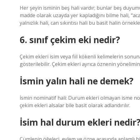
Her şeyin isminin beş hali vardır; bunlar beş duyumuzl
madde olarak uzayda yer kapladığını bilme hali, “aca
yalnızlık hali, can sıkıntısı hali bu basit halin örnekle
6. sınıf çekim eki nedir?
Çekim ekleri isim veya fiil kökenli kelimelerin sonuna
gösterilebilir. Çekim ekleri ayrıca öznenin yönelimini 
İsmin yalın hali ne demek?
İsmin nominatif hali: Durum ekleri olmayan isme nom
çekim ekleri alsalar bile basit olarak adlandırılır.
İsim hal durum ekleri nedir
Cümlenin öğeleri, eylem ve özne arasında anlamlı b