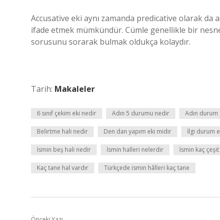
Accusative eki aynı zamanda predicative olarak da adla
ifade etmek mümkündür. Cümle genellikle bir nesneye
sorusunu sorarak bulmak oldukça kolaydır.
Tarih:
Makaleler
6 sınıf çekim eki nedir
Adın 5 durumu nedir
Adın durum e
Belirtme hali nedir
Den dan yapım eki midir
İlgi durum e
İsmin beş hali nedir
İsmin halleri nelerdir
İsmin kaç çeşit
Kaç tane hal vardır
Türkçede ismin hâlleri kaç tane
Önceki Yazı