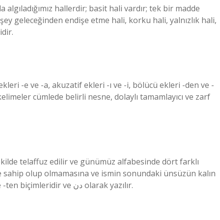
 algıladığımız hallerdir; basit hali vardır; tek bir madde
şey geleceğinden endişe etme hali, korku hali, yalnızlık hali,
dir.
leri -e ve -a, akuzatif ekleri -ı ve -i, bölücü ekleri -den ve -
elimeler cümlede belirli nesne, dolaylı tamamlayıcı ve zarf
kilde telaffuz edilir ve günümüz alfabesinde dört farklı
lere sahip olup olmamasına ve ismin sonundaki ünsüzün kalın
olup olmamasına bağlıdır. Bunlar -dan, -den, -tan ve -ten biçimleridir ve دن olarak yazılır.