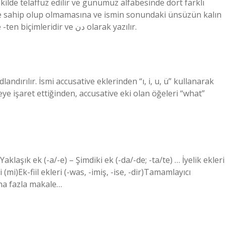
kilde telaffuz edilir ve günümüz alfabesinde dört farklı
lere sahip olup olmamasına ve ismin sonundaki ünsüzün kalın
olup olmamasına bağlıdır. Bunlar -dan, -den, -tan ve -ten biçimleridir ve دن olarak yazılır.
ndırılır. İsmi accusative eklerinden “ı, i, u, ü” kullanarak
 işaret ettiğinden, accusative eki olan öğeleri “what”
klaşık ek (-a/-e) – Şimdiki ek (-da/-de; -ta/te) … İyelik ekleri
ki (mi)Ek-fiil ekleri (-was, -imiş, -ise, -dir)Tamamlayıcı
Daha fazla makale…