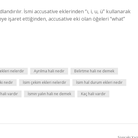
ndırılır. İsmi accusative eklerinden “ı, i, u, ü” kullanarak
 işaret ettiğinden, accusative eki olan öğeleri “what”
kleri nelerdir
Ayrılma hali nedir
Belirtme hali ne demek
ki nedir
İsim çekim ekleri nelerdir
İsim hal durum ekleri nedir
 hali vardır
İsmin yalın hali ne demek
Kaç hali vardır
Sonraki Yaz