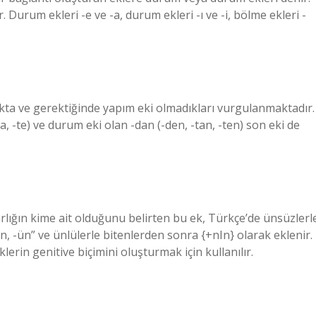
Durum ekleri -e ve -a, durum ekleri -ı ve -i, bölme ekleri -
makta ve gerektiğinde yapım eki olmadıkları vurgulanmaktadır.
a, -te) ve durum eki olan -dan (-den, -tan, -ten) son eki de
varlığın kime ait olduğunu belirten bu ek, Türkçe’de ünsüzlerl
-un, -ün” ve ünlülerle bitenlerden sonra {+nIn} olarak eklenir.
klerin genitive biçimini oluşturmak için kullanılır.