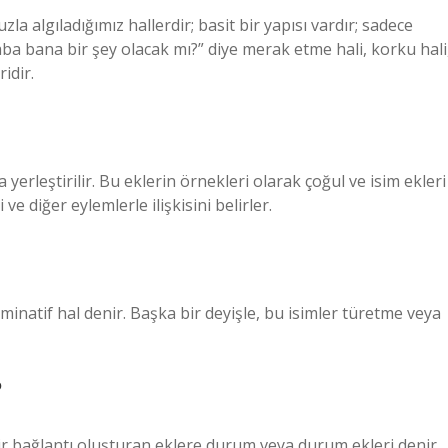
a algıladığımız hallerdir; basit bir yapısı vardır; sadece
ba bana bir şey olacak mı?” diye merak etme hali, korku hali
ridir.
 yerleştirilir. Bu eklerin örnekleri olarak çoğul ve isim ekleri
ve diğer eylemlerle ilişkisini belirler.
inatif hal denir. Başka bir deyişle, bu isimler türetme veya
?
ir bağlantı oluşturan eklere durum veya durum ekleri denir.