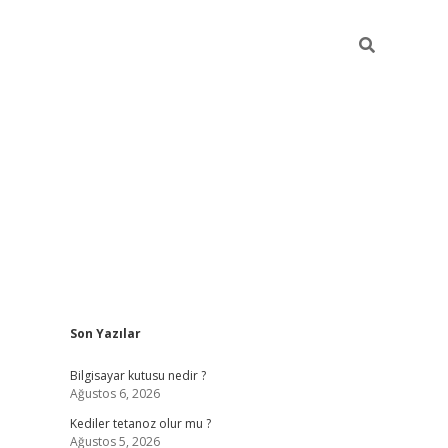
Sidebar
Son Yazılar
vdcasino.onlin
Bilgisayar kutusu nedir ?
Ağustos 6, 2026
Kediler tetanoz olur mu ?
Ağustos 5, 2026