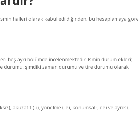
vardır?
e ismin halleri olarak kabul edildiğinden, bu hesaplamaya gör
leri beş ayrı bölümde incelenmektedir. İsmin durum ekleri;
me durumu, şimdiki zaman durumu ve tire durumu olarak
siz), akuzatif (-i), yönelme (-e), konumsal (-de) ve ayrık (-