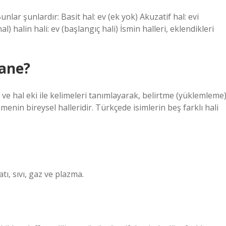
unlar şunlardır: Basit hal: ev (ek yok) Akuzatif hal: evi
hal) halin hali: ev (başlangıç ​​hali) İsmin halleri, eklendikleri
tane?
al ve hal eki ile kelimeleri tanımlayarak, belirtme (yüklemleme)
menin bireysel halleridir. Türkçede isimlerin beş farklı hali
ı, sıvı, gaz ve plazma.