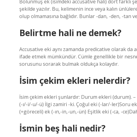
Bölünmüş ek (isimdeki accusative hali) dört farklı şe
şekilde yazılır. Bu, kelimenin ince veya kalın ünlü
Belirtme hali ne demek?
Accusative eki aynı zamanda predicative olarak da adla
ifade etmek mümkündür. Cümle genellikle bir nesneye
sorusunu sorarak bulmak oldukça kolaydır.
İsim çekim ekleri nelerdir?
İsim çekim ekleri şunlardır: Durum ekleri (durum). – Ya
(-ı/-i/-u/-ü) İlgi zamiri -ki. Çoğul eki (-lar/-ler)Soru e
(=göreceli) ek (-ın,-in,-un,-ün) Eşitlik eki (-ca, -ce)
İsmin beş hali nedir?