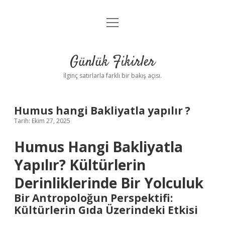
menüyü
Anasayfa
aç
Gizlilik Politikası
Günlük Fikirler
Yasal Uyarı
İlginç satırlarla farklı bir bakış açısı.
Hakkımızda
Humus hangi Bakliyatla yapılır ?
Tarih: Ekim 27, 2025
Humus Hangi Bakliyatla
Yapılır? Kültürlerin
Derinliklerinde Bir Yolculuk
Bir Antropoloğun Perspektifi:
Kültürlerin Gıda Üzerindeki Etkisi