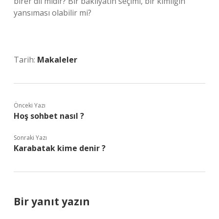
birer dil midir? Bir bakliyatın seçimi, bir kimliğin
yansıması olabilir mi?
Tarih:
Makaleler
Önceki Yazı
Hoş sohbet nasıl ?
Sonraki Yazı
Karabatak kime denir ?
Bir yanıt yazın