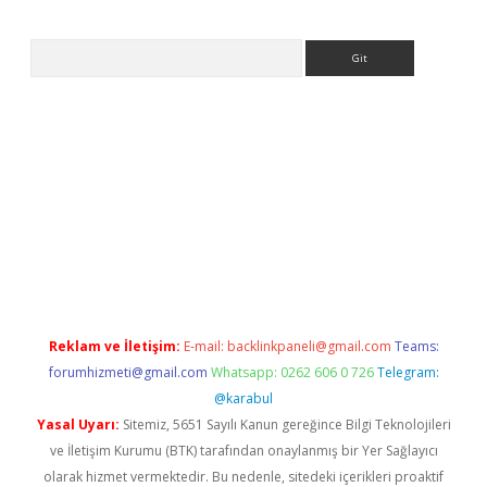
Arama
o.online
Reklam ve İletişim:
E-mail:
backlinkpaneli@gmail.com
Teams:
forumhizmeti@gmail.com
Whatsapp: 0262 606 0 726
Telegram:
@karabul
Yasal Uyarı:
Sitemiz, 5651 Sayılı Kanun gereğince Bilgi Teknolojileri
ve İletişim Kurumu (BTK) tarafından onaylanmış bir Yer Sağlayıcı
olarak hizmet vermektedir. Bu nedenle, sitedeki içerikleri proaktif