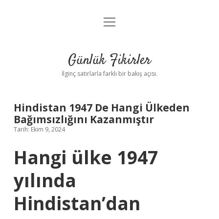
menüyü
Anasayfa
aç
Gizlilik Politikası
Günlük Fikirler
Yasal Uyarı
İlginç satırlarla farklı bir bakış açısı.
Hakkımızda
Hindistan 1947 De Hangi Ülkeden
Bağımsızlığını Kazanmıştır
Tarih: Ekim 9, 2024
Hangi ülke 1947
yılında
Hindistan’dan