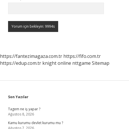
https://fantezimagaza.com.tr
https://fifo.com.tr
https://edup.com.tr
knight online
nttgame
Sitemap
Sidebar
Son Yazılar
Tagem ne iş yapar ?
Ağustos 8, 2026
Kamu kurumu devlet kurumu mu ?
Ağustos 7, 2026