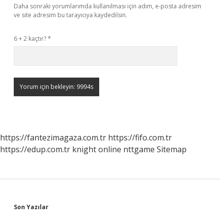
Daha sonraki yorumlarımda kullanılması için adım, e-posta adresim
ve site adresim bu tarayıcıya kaydedilsin.
6 + 2 kaçtır?
*
https://fantezimagaza.com.tr
https://fifo.com.tr
https://edup.com.tr
knight online
nttgame
Sitemap
Sidebar
Son Yazılar