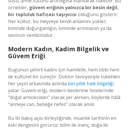
sosu, anne sütünü artırdığına inanılarak tüketilir. Bu
örnekler,
güvem eriğinin yalnızca bir besin değil,
bir topluluk hafızası taşıyıcısı
olduğunu gösterir.
Her kültür, bu meyveye kendi anlamını yükler;
kiminde doğurganlığın, kiminde arınmanın ya da
sevincin sembolüdür.
Modern Kadın, Kadim Bilgelik ve
Güvem Eriği
Bugünün şehirli kadını için hamilelik, hem tıbbi hem
de kültürel bir süreçtir. Doktor tavsiyesiyle tüketilen
her şeyin arkasında aslında
bin yıllık halk bilgeliği
yatar. Güvem eriği, modern beslenme listelerinde
“doğal antioksidan” olarak yer alırken, köylerde hâlâ
“anneye can, bebeğe nefes” olarak anılır.
Bu iki bakış açısı birleştiğinde, insanlık tarihinin en
eski dengesini görürüz: bilim ile inanç, doğa ile