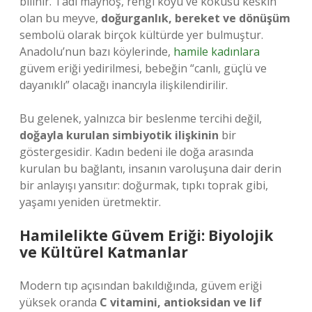
bilinir. Tadı mayhoş, rengi koyu ve kokusu keskin
olan bu meyve,
doğurganlık, bereket ve dönüşüm
sembolü olarak birçok kültürde yer bulmuştur.
Anadolu’nun bazı köylerinde,
hamile kadınlara
güvem eriği yedirilmesi, bebeğin “canlı, güçlü ve
dayanıklı” olacağı inancıyla ilişkilendirilir.
Bu gelenek, yalnızca bir beslenme tercihi değil,
doğayla kurulan simbiyotik ilişkinin
bir
göstergesidir. Kadın bedeni ile doğa arasında
kurulan bu bağlantı, insanın varoluşuna dair derin
bir anlayışı yansıtır: doğurmak, tıpkı toprak gibi,
yaşamı yeniden üretmektir.
Hamilelikte Güvem Eriği: Biyolojik
ve Kültürel Katmanlar
Modern tıp açısından bakıldığında, güvem eriği
yüksek oranda
C vitamini, antioksidan ve lif