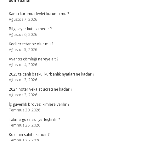
Sidebar
Son Yazılar
Kamu kurumu devlet kurumu mu ?
Ağustos 7, 2026
Bilgisayar kutusu nedir ?
Ağustos 6, 2026
Kediler tetanoz olur mu ?
Ağustos 5, 2026
Avanos çömleği nereye ait ?
Ağustos 4, 2026
2025’te canlı baskül kurbanlık fiyatları ne kadar ?
Ağustos 3, 2026
2024 noter vekalet ücreti ne kadar ?
Ağustos 3, 2026
İç güvenlik brovesi kimlere verilir ?
Temmuz 30, 2026
Takma göz nasıl yerleştirilir ?
Temmuz 28, 2026
Kozanın sahibi kimdir ?
Temmuz 26, 2026