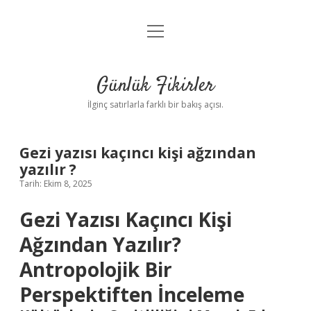
menüyü
Anasayfa
aç
Gizlilik Politikası
Günlük Fikirler
Yasal Uyarı
İlginç satırlarla farklı bir bakış açısı.
Hakkımızda
Gezi yazısı kaçıncı kişi ağzından
yazılır ?
Tarih: Ekim 8, 2025
Gezi Yazısı Kaçıncı Kişi
Ağzından Yazılır?
Antropolojik Bir
Perspektiften İnceleme