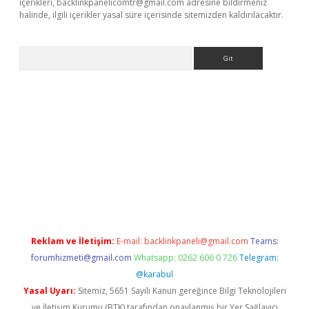
içerikleri,
backlinkpanelicomtr@gmail.com
adresine bildirmeniz
halinde, ilgili içerikler yasal süre içerisinde sitemizden kaldırılacaktır.
Arama
line
Reklam ve İletişim:
E-mail:
backlinkpaneli@gmail.com
Teams:
forumhizmeti@gmail.com
Whatsapp: 0262 606 0 726
Telegram:
@karabul
Yasal Uyarı:
Sitemiz, 5651 Sayılı Kanun gereğince Bilgi Teknolojileri
ve İletişim Kurumu (BTK) tarafından onaylanmış bir Yer Sağlayıcı