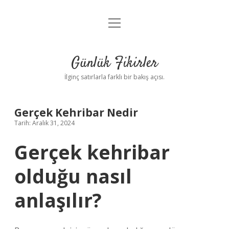
menüyü
Anasayfa
aç
Gizlilik Politikası
Günlük Fikirler
Yasal Uyarı
İlginç satırlarla farklı bir bakış açısı.
Hakkımızda
Gerçek Kehribar Nedir
Tarih: Aralık 31, 2024
Gerçek kehribar
olduğu nasıl
anlaşılır?