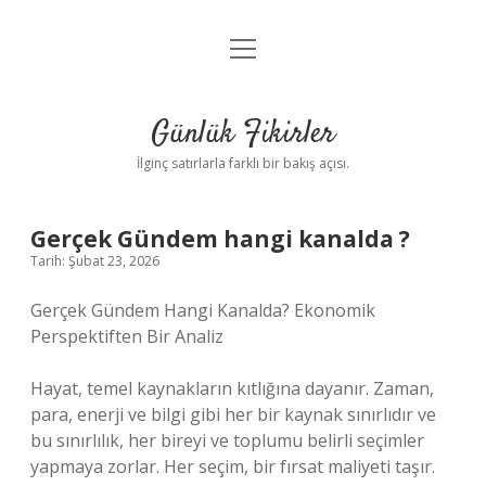
menüyü
Anasayfa
aç
Gizlilik Politikası
Günlük Fikirler
Yasal Uyarı
İlginç satırlarla farklı bir bakış açısı.
Hakkımızda
Gerçek Gündem hangi kanalda ?
Tarih: Şubat 23, 2026
Gerçek Gündem Hangi Kanalda? Ekonomik
Perspektiften Bir Analiz
Hayat, temel kaynakların kıtlığına dayanır. Zaman,
para, enerji ve bilgi gibi her bir kaynak sınırlıdır ve
bu sınırlılık, her bireyi ve toplumu belirli seçimler
yapmaya zorlar. Her seçim, bir fırsat maliyeti taşır.