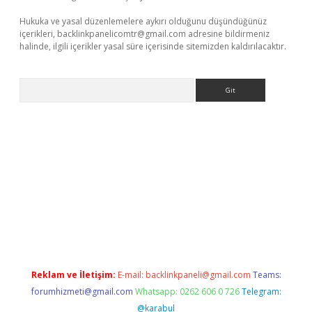
Hukuka ve yasal düzenlemelere aykırı olduğunu düşündüğünüz
içerikleri,
backlinkpanelicomtr@gmail.com
adresine bildirmeniz
halinde, ilgili içerikler yasal süre içerisinde sitemizden kaldırılacaktır.
Arama
.online
Reklam ve İletişim:
E-mail:
backlinkpaneli@gmail.com
Teams:
forumhizmeti@gmail.com
Whatsapp: 0262 606 0 726
Telegram:
@karabul