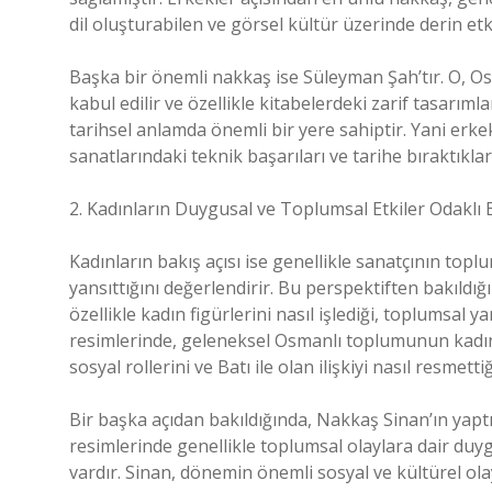
dil oluşturabilen ve görsel kültür üzerinde derin etki
Başka bir önemli nakkaş ise Süleyman Şah’tır. O, Os
kabul edilir ve özellikle kitabelerdeki zarif tasarım
tarihsel anlamda önemli bir yere sahiptir. Yani erke
sanatlarındaki teknik başarıları ve tarihe bıraktıklar
2. Kadınların Duygusal ve Toplumsal Etkiler Odaklı B
Kadınların bakış açısı ise genellikle sanatçının toplu
yansıttığını değerlendirir. Bu perspektiften bakıld
özellikle kadın figürlerini nasıl işlediği, toplumsal
resimlerinde, geleneksel Osmanlı toplumunun kadın al
sosyal rollerini ve Batı ile olan ilişkiyi nasıl resmet
Bir başka açıdan bakıldığında, Nakkaş Sinan’ın yaptı
resimlerinde genellikle toplumsal olaylara dair duyg
vardır. Sinan, dönemin önemli sosyal ve kültürel olay