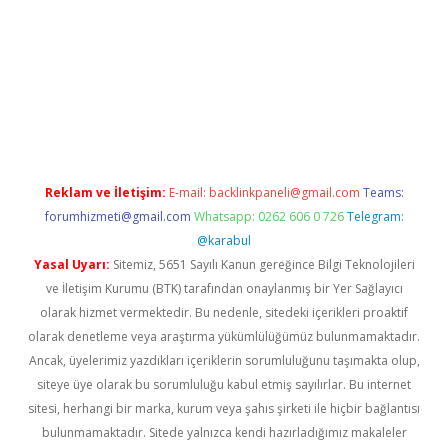
ine
Reklam ve İletişim:
E-mail:
backlinkpaneli@gmail.com
Teams:
forumhizmeti@gmail.com
Whatsapp: 0262 606 0 726
Telegram:
@karabul
Yasal Uyarı:
Sitemiz, 5651 Sayılı Kanun gereğince Bilgi Teknolojileri
ve İletişim Kurumu (BTK) tarafından onaylanmış bir Yer Sağlayıcı
olarak hizmet vermektedir. Bu nedenle, sitedeki içerikleri proaktif
olarak denetleme veya araştırma yükümlülüğümüz bulunmamaktadır.
Ancak, üyelerimiz yazdıkları içeriklerin sorumluluğunu taşımakta olup,
siteye üye olarak bu sorumluluğu kabul etmiş sayılırlar. Bu internet
sitesi, herhangi bir marka, kurum veya şahıs şirketi ile hiçbir bağlantısı
bulunmamaktadır. Sitede yalnızca kendi hazırladığımız makaleler