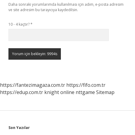
Daha sonraki yorumlarımda kullanılması için adım, e-posta adresim
ve site adresim bu tarayıcıya kaydedilsin.
10 - 4 kaçtır?
*
https://fantezimagaza.com.tr
https://fifo.com.tr
https://edup.com.tr
knight online
nttgame
Sitemap
Sidebar
Son Yazılar