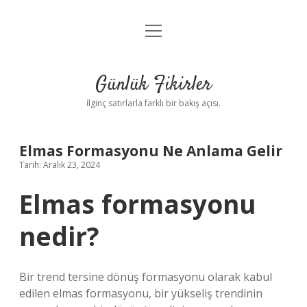
menüyü
Anasayfa
aç
Gizlilik Politikası
Günlük Fikirler
Yasal Uyarı
İlginç satırlarla farklı bir bakış açısı.
Hakkımızda
Elmas Formasyonu Ne Anlama Gelir
Tarih: Aralık 23, 2024
Elmas formasyonu
nedir?
Bir trend tersine dönüş formasyonu olarak kabul
edilen elmas formasyonu, bir yükseliş trendinin