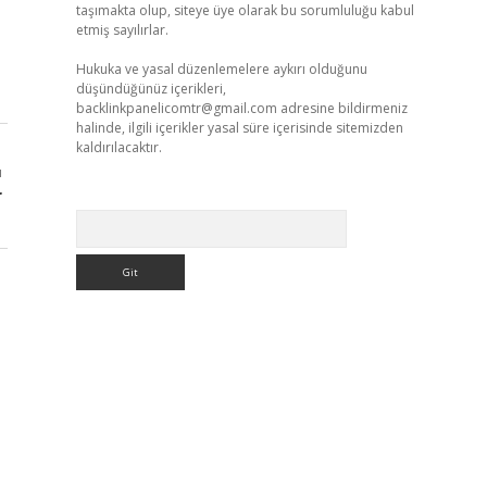
taşımakta olup, siteye üye olarak bu sorumluluğu kabul
etmiş sayılırlar.
Hukuka ve yasal düzenlemelere aykırı olduğunu
düşündüğünüz içerikleri,
backlinkpanelicomtr@gmail.com
adresine bildirmeniz
halinde, ilgili içerikler yasal süre içerisinde sitemizden
kaldırılacaktır.
ı
r
Arama