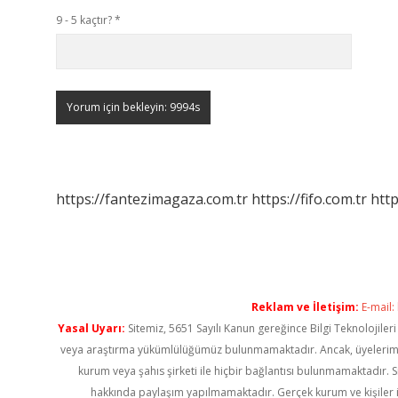
9 - 5 kaçtır?
*
https://fantezimagaza.com.tr
https://fifo.com.tr
http
Reklam ve İletişim:
E-mail:
Yasal Uyarı:
Sitemiz, 5651 Sayılı Kanun gereğince Bilgi Teknolojiler
veya araştırma yükümlülüğümüz bulunmamaktadır. Ancak, üyelerimiz ya
kurum veya şahıs şirketi ile hiçbir bağlantısı bulunmamaktadır. S
hakkında paylaşım yapılmamaktadır. Gerçek kurum ve kişiler i