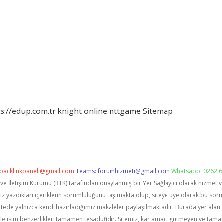
s://edup.com.tr
knight online
nttgame
Sitemap
backlinkpaneli@gmail.com
Teams:
forumhizmeti@gmail.com
Whatsapp: 0262 6
i ve İletişim Kurumu (BTK) tarafından onaylanmış bir Yer Sağlayıcı olarak hizmet 
zdıkları içeriklerin sorumluluğunu taşımakta olup, siteye üye olarak bu sorumlu
itede yalnızca kendi hazırladığımız makaleler paylaşılmaktadır. Burada yer alan 
le isim benzerlikleri tamamen tesadüfidir. Sitemiz, kar amacı gütmeyen ve tama