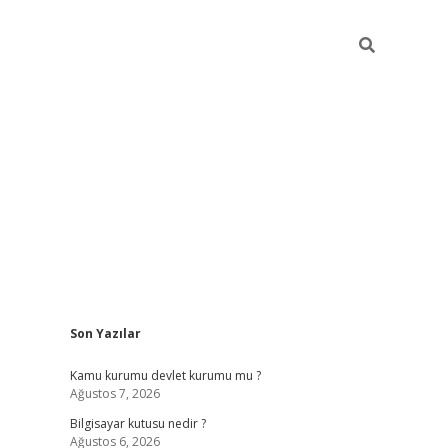
Sidebar
Son Yazılar
vdcasino.o
Kamu kurumu devlet kurumu mu ?
Ağustos 7, 2026
Bilgisayar kutusu nedir ?
Ağustos 6, 2026