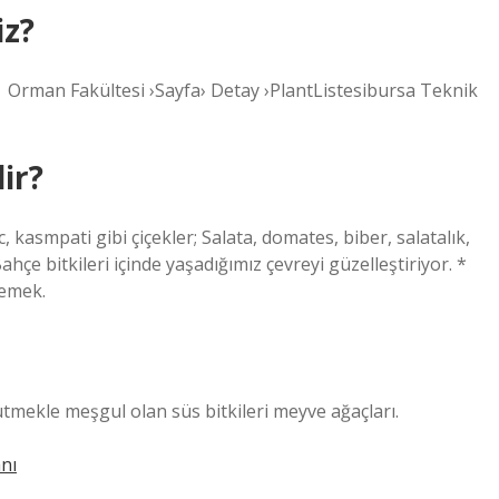
iz?
| Orman Fakültesi ›Sayfa› Detay ›PlantListesibursa Teknik
ir?
c, kasmpati gibi çiçekler; Salata, domates, biber, salatalık,
çe bitkileri içinde yaşadığımız çevreyi güzelleştiriyor. *
Demek.
ütmekle meşgul olan süs bitkileri meyve ağaçları.
nı