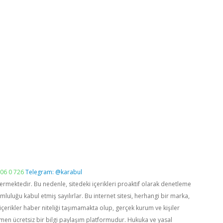
06 0 726
Telegram: @karabul
vermektedir. Bu nedenle, sitedeki içerikleri proaktif olarak denetleme
luğu kabul etmiş sayılırlar. Bu internet sitesi, herhangi bir marka,
içerikler haber niteliği taşımamakta olup, gerçek kurum ve kişiler
men ücretsiz bir bilgi paylaşım platformudur. Hukuka ve yasal