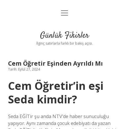
menüyü
Anasayfa
aç
Gizlilik Politikası
Günlük Fikirler
Yasal Uyarı
İlginç satırlarla farklı bir bakış açısı.
Hakkımızda
Cem Öğretir Eşinden Ayrıldı Mı
Tarih: Eylül 27, 2024
Cem Öğretir’in eşi
Seda kimdir?
Seda EĞİTir şu anda NTV’de haber sunuculuğu
yapıyor. Aynı zamanda çocuk edebiyatı da yazan