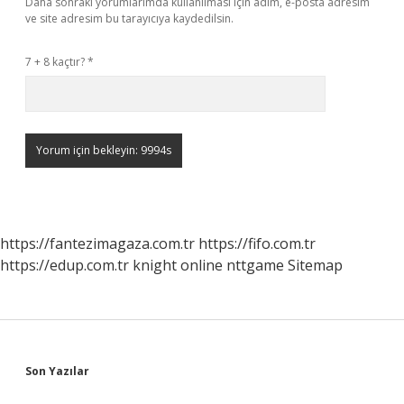
Daha sonraki yorumlarımda kullanılması için adım, e-posta adresim
ve site adresim bu tarayıcıya kaydedilsin.
7 + 8 kaçtır?
*
https://fantezimagaza.com.tr
https://fifo.com.tr
https://edup.com.tr
knight online
nttgame
Sitemap
Sidebar
Son Yazılar