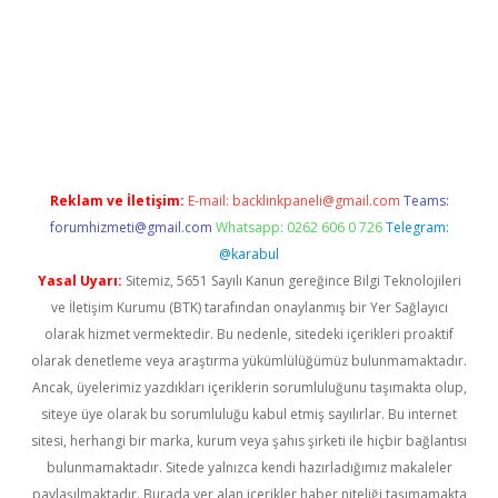
line
Reklam ve İletişim:
E-mail:
backlinkpaneli@gmail.com
Teams:
forumhizmeti@gmail.com
Whatsapp: 0262 606 0 726
Telegram:
@karabul
Yasal Uyarı:
Sitemiz, 5651 Sayılı Kanun gereğince Bilgi Teknolojileri
ve İletişim Kurumu (BTK) tarafından onaylanmış bir Yer Sağlayıcı
olarak hizmet vermektedir. Bu nedenle, sitedeki içerikleri proaktif
olarak denetleme veya araştırma yükümlülüğümüz bulunmamaktadır.
Ancak, üyelerimiz yazdıkları içeriklerin sorumluluğunu taşımakta olup,
siteye üye olarak bu sorumluluğu kabul etmiş sayılırlar. Bu internet
sitesi, herhangi bir marka, kurum veya şahıs şirketi ile hiçbir bağlantısı
bulunmamaktadır. Sitede yalnızca kendi hazırladığımız makaleler
paylaşılmaktadır. Burada yer alan içerikler haber niteliği taşımamakta