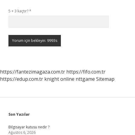
5 + 3 kaçtır?
*
https://fantezimagaza.com.tr
https://fifo.com.tr
https://edup.com.tr
knight online
nttgame
Sitemap
Sidebar
Son Yazılar
Bilgisayar kutusu nedir ?
Ağustos 6, 2026