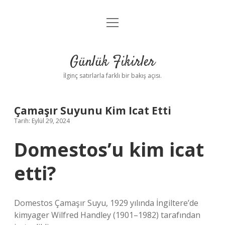
menüyü
Anasayfa
aç
Gizlilik Politikası
Günlük Fikirler
Yasal Uyarı
İlginç satırlarla farklı bir bakış açısı.
Hakkımızda
Çamaşır Suyunu Kim Icat Etti
Tarih: Eylül 29, 2024
Domestos’u kim icat
etti?
Domestos Çamaşır Suyu, 1929 yılında İngiltere’de
kimyager Wilfred Handley (1901–1982) tarafından