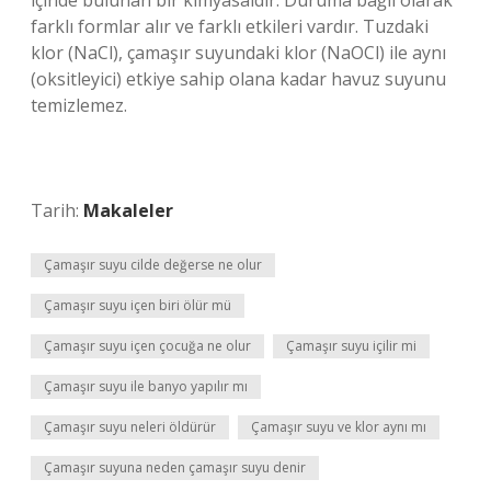
içinde bulunan bir kimyasaldır. Duruma bağlı olarak
farklı formlar alır ve farklı etkileri vardır. Tuzdaki
klor (NaCl), çamaşır suyundaki klor (NaOCl) ile aynı
(oksitleyici) etkiye sahip olana kadar havuz suyunu
temizlemez.
Tarih:
Makaleler
Çamaşır suyu cilde değerse ne olur
Çamaşır suyu içen biri ölür mü
Çamaşır suyu içen çocuğa ne olur
Çamaşır suyu içilir mi
Çamaşır suyu ile banyo yapılır mı
Çamaşır suyu neleri öldürür
Çamaşır suyu ve klor aynı mı
Çamaşır suyuna neden çamaşır suyu denir