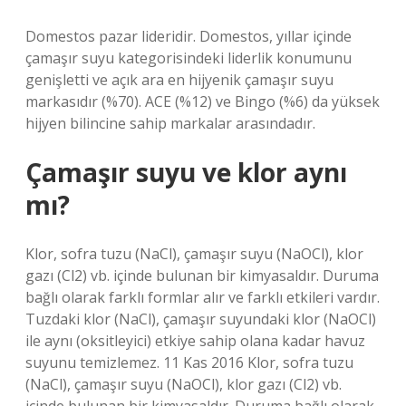
Domestos pazar lideridir. Domestos, yıllar içinde
çamaşır suyu kategorisindeki liderlik konumunu
genişletti ve açık ara en hijyenik çamaşır suyu
markasıdır (%70). ACE (%12) ve Bingo (%6) da yüksek
hijyen bilincine sahip markalar arasındadır.
Çamaşır suyu ve klor aynı
mı?
Klor, sofra tuzu (NaCl), çamaşır suyu (NaOCl), klor
gazı (Cl2) vb. içinde bulunan bir kimyasaldır. Duruma
bağlı olarak farklı formlar alır ve farklı etkileri vardır.
Tuzdaki klor (NaCl), çamaşır suyundaki klor (NaOCl)
ile aynı (oksitleyici) etkiye sahip olana kadar havuz
suyunu temizlemez. 11 Kas 2016 Klor, sofra tuzu
(NaCl), çamaşır suyu (NaOCl), klor gazı (Cl2) vb.