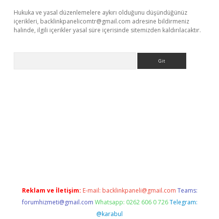
Hukuka ve yasal düzenlemelere aykırı olduğunu düşündüğünüz
içerikleri,
backlinkpanelicomtr@gmail.com
adresine bildirmeniz
halinde, ilgili içerikler yasal süre içerisinde sitemizden kaldırılacaktır.
Arama
line
Reklam ve İletişim:
E-mail:
backlinkpaneli@gmail.com
Teams:
forumhizmeti@gmail.com
Whatsapp: 0262 606 0 726
Telegram:
@karabul