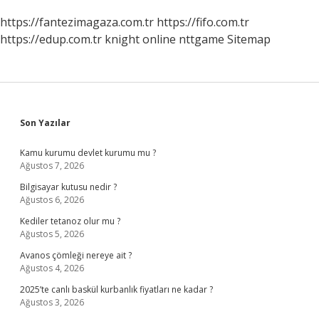
https://fantezimagaza.com.tr
https://fifo.com.tr
https://edup.com.tr
knight online
nttgame
Sitemap
Sidebar
Son Yazılar
Kamu kurumu devlet kurumu mu ?
Ağustos 7, 2026
Bilgisayar kutusu nedir ?
Ağustos 6, 2026
Kediler tetanoz olur mu ?
Ağustos 5, 2026
Avanos çömleği nereye ait ?
Ağustos 4, 2026
2025’te canlı baskül kurbanlık fiyatları ne kadar ?
Ağustos 3, 2026