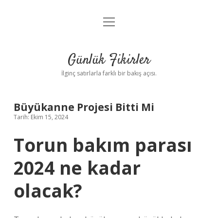
menüyü
Anasayfa
aç
Gizlilik Politikası
Günlük Fikirler
Yasal Uyarı
İlginç satırlarla farklı bir bakış açısı.
Hakkımızda
Büyükanne Projesi Bitti Mi
Tarih: Ekim 15, 2024
Torun bakım parası
2024 ne kadar
olacak?