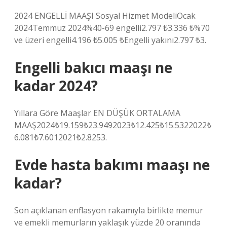
2024 ENGELLİ MAAŞI Sosyal Hizmet ModeliOcak
2024Temmuz 2024%40-69 engelli2.797 ₺3.336 ₺%70
ve üzeri engelli4.196 ₺5.005 ₺Engelli yakını2.797 ₺3.
Engelli bakıcı maaşı ne
kadar 2024?
Yıllara Göre Maaşlar EN DÜŞÜK ORTALAMA
MAAŞ2024₺19.159₺23.9492023₺12.425₺15.5322022₺
6.081₺7.6012021₺2.8253.
Evde hasta bakımı maaşı ne
kadar?
Son açıklanan enflasyon rakamıyla birlikte memur
ve emekli memurların yaklaşık yüzde 20 oranında