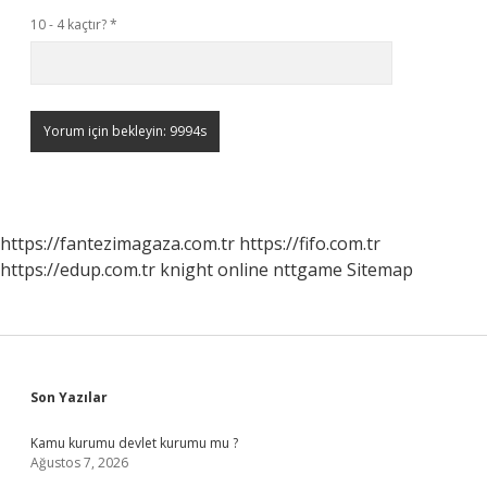
10 - 4 kaçtır?
*
https://fantezimagaza.com.tr
https://fifo.com.tr
https://edup.com.tr
knight online
nttgame
Sitemap
Sidebar
Son Yazılar
Kamu kurumu devlet kurumu mu ?
Ağustos 7, 2026