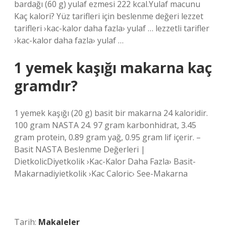
bardağı (60 g) yulaf ezmesi 222 kcal.Yulaf macunu
Kaç kalori? Yüz tarifleri için beslenme değeri lezzet
tarifleri ›kac-kalor daha fazla› yulaf … lezzetli tarifler
›kac-kalor daha fazla› yulaf …
1 yemek kaşığı makarna kaç
gramdır?
1 yemek kaşığı (20 g) basit bir makarna 24 kaloridir.
100 gram NASTA 24. 97 gram karbonhidrat, 3.45
gram protein, 0.89 gram yağ, 0.95 gram lif içerir. –
Basit NASTA Beslenme Değerleri |
DietkolicDiyetkolik ›Kac-Kalor Daha Fazla› Basit-
Makarnadiyietkolik ›Kac Caloric› See-Makarna
Tarih:
Makaleler