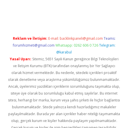
o.online
Reklam ve İletişim:
E-mail:
backlinkpaneli@gmail.com
Teams:
forumhizmeti@gmail.com
Whatsapp: 0262 606 0 726
Telegram:
@karabul
Yasal Uyarı:
Sitemiz, 5651 Sayılı Kanun gereğince Bilgi Teknolojileri
ve İletişim Kurumu (BTK) tarafından onaylanmış bir Yer Sağlayıcı
olarak hizmet vermektedir. Bu nedenle, sitedeki içerikleri proaktif
olarak denetleme veya araştırma yükümlülüğümüz bulunmamaktadır.
Ancak, üyelerimiz yazdıkları içeriklerin sorumluluğunu taşımakta olup,
siteye üye olarak bu sorumluluğu kabul etmiş sayılırlar. Bu internet
sitesi, herhangi bir marka, kurum veya şahıs şirketi ile hiçbir bağlantısı
bulunmamaktadır. Sitede yalnızca kendi hazırladığımız makaleler
paylaşılmaktadır. Burada yer alan içerikler haber niteliği taşımamakta
olup, gerçek kurum ve kişiler hakkında paylaşım yapılmamaktadır.
Gerçek kurum ve kişiler ile isim benzerlikleri tamamen tesadüfidir.