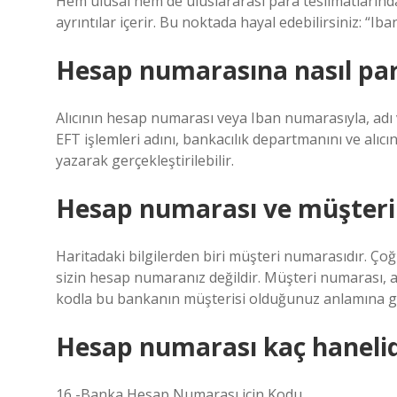
Hem ulusal hem de uluslararası para teslimatlarında
ayrıntılar içerir. Bu noktada hayal edebilirsiniz: “I
Hesap numarasına nasıl par
Alıcının hesap numarası veya Iban numarasıyla, adı ve 
EFT işlemleri adını, bankacılık departmanını ve alıc
yazarak gerçekleştirilebilir.
Hesap numarası ve müşteri
Haritadaki bilgilerden biri müşteri numarasıdır. Ço
sizin hesap numaranız değildir. Müşteri numarası, ay
kodla bu bankanın müşterisi olduğunuz anlamına ge
Hesap numarası kaç hanelid
16 -Banka Hesap Numarası için Kodu.