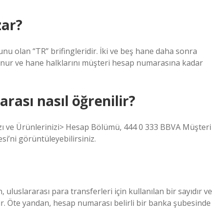
zar?
unu olan “TR” brifingleridir. İki ve beş hane daha sonra
lunur ve hane halklarını müşteri hesap numarasına kadar
ası nasıl öğrenilir?
ızı ve Ürünlerinizi> Hesap Bölümü, 444 0 333 BBVA Müşteri
i’ni görüntüleyebilirsiniz.
uluslararası para transferleri için kullanılan bir sayıdır ve
r. Öte yandan, hesap numarası belirli bir banka şubesinde