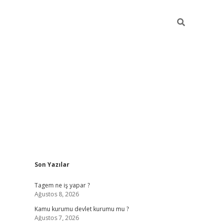
Sidebar
Son Yazılar
vdcasino.online
Tagem ne iş yapar ?
Ağustos 8, 2026
Kamu kurumu devlet kurumu mu ?
Ağustos 7, 2026