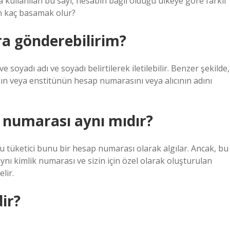
 kullanılan bu sayı, hesabın bağlı olduğu ülkeye göre farklı
ban kaç basamak olur?
a gönderebilirim?
soyadı adı ve soyadı belirtilerek iletilebilir. Benzer şekilde,
ının veya enstitünün hesap numarasını veya alıcının adını
 numarası aynı mıdır?
ğu tüketici bunu bir hesap numarası olarak algılar. Ancak, bu
nı kimlik numarası ve sizin için özel olarak oluşturulan
lir.
ir?