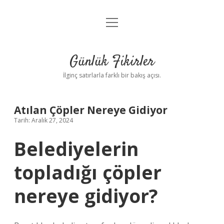
menüyü
Anasayfa
aç
Gizlilik Politikası
Günlük Fikirler
Yasal Uyarı
İlginç satırlarla farklı bir bakış açısı.
Hakkımızda
Atılan Çöpler Nereye Gidiyor
Tarih: Aralık 27, 2024
Belediyelerin
topladığı çöpler
nereye gidiyor?