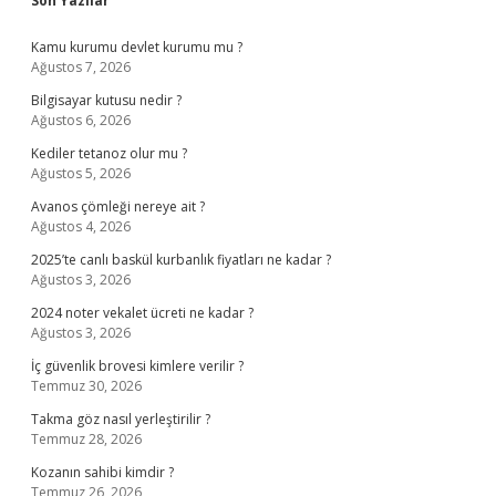
Sidebar
Son Yazılar
Kamu kurumu devlet kurumu mu ?
Ağustos 7, 2026
Bilgisayar kutusu nedir ?
Ağustos 6, 2026
Kediler tetanoz olur mu ?
Ağustos 5, 2026
Avanos çömleği nereye ait ?
Ağustos 4, 2026
2025’te canlı baskül kurbanlık fiyatları ne kadar ?
Ağustos 3, 2026
2024 noter vekalet ücreti ne kadar ?
Ağustos 3, 2026
İç güvenlik brovesi kimlere verilir ?
Temmuz 30, 2026
Takma göz nasıl yerleştirilir ?
Temmuz 28, 2026
Kozanın sahibi kimdir ?
Temmuz 26, 2026