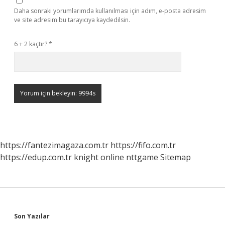
Daha sonraki yorumlarımda kullanılması için adım, e-posta adresim
ve site adresim bu tarayıcıya kaydedilsin.
6 + 2 kaçtır?
*
https://fantezimagaza.com.tr
https://fifo.com.tr
https://edup.com.tr
knight online
nttgame
Sitemap
Sidebar
Son Yazılar