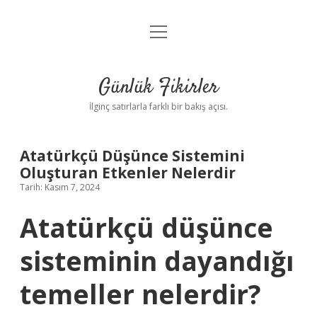
menüyü
Anasayfa
aç
Gizlilik Politikası
Günlük Fikirler
Yasal Uyarı
İlginç satırlarla farklı bir bakış açısı.
Hakkımızda
Atatürkçü Düşünce Sistemini
Oluşturan Etkenler Nelerdir
Tarih: Kasım 7, 2024
Atatürkçü düşünce
sisteminin dayandığı
temeller nelerdir?