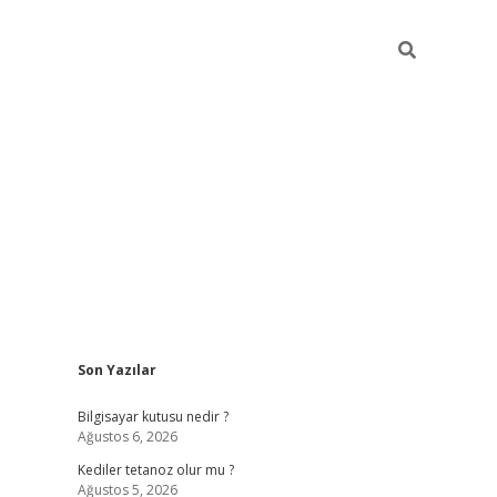
Sidebar
Son Yazılar
vdcasino.onlin
Bilgisayar kutusu nedir ?
Ağustos 6, 2026
Kediler tetanoz olur mu ?
Ağustos 5, 2026