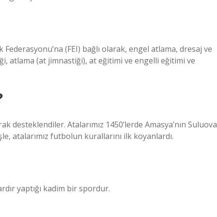
lik Federasyonu’na (FEI) bağlı olarak, engel atlama, dresaj ve
i, atlama (at jimnastiği), at eğitimi ve engelli eğitimi ve
?
arak desteklendiler. Atalarımız 1450’lerde Amasya’nın Suluova
şle, atalarımız futbolun kurallarını ilk koyanlardı.
ardır yaptığı kadim bir spordur.