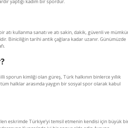
ardır yaptığı kadim bir spordur.
k; bir atı kullanma sanatı ve atı sakin, dakik, güvenli ve mümkü
r. Biniciliğin tarihi antik çağlara kadar uzanır. Günümüzde
fı.
r?
 sporun kimliği olan güreş, Türk halkının binlerce yıllık
tüm halklar arasında yaygın bir sosyal spor olarak kabul
dilen eskrimde Türkiye’yi temsil etmenin kendisi için büyük bi