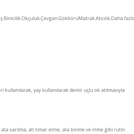
eş.Binicilik.Okçuluk.Çevgan.GökbörüMatrak.Atıcılık.Daha fazl
leri kullanılarak, yay kullanılarak demir uçlu ok atılmasıyla
, ata sarılma, atı tımar etme, ata binme ve inme gibi rutin