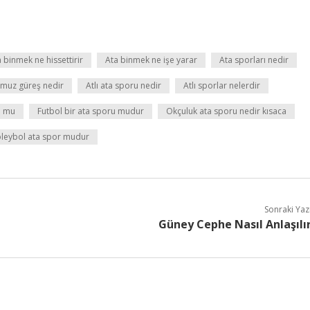
 binmek ne hissettirir
Ata binmek ne işe yarar
Ata sporları nedir
muz güreş nedir
Atlı ata sporu nedir
Atlı sporlar nelerdir
u mu
Futbol bir ata sporu mudur
Okçuluk ata sporu nedir kısaca
leybol ata spor mudur
Sonraki Yaz
Güney Cephe Nasıl Anlaşılı