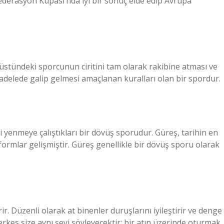
ederasyon Kupası’nda iyi bir sonuç elde edip Avrupa
t üstündeki sporcunun ciritini tam olarak rakibine atması ve
cadelede galip gelmesi amaçlanan kuralları olan bir spordur.
 yenmeye çalıştıkları bir dövüş sporudur. Güreş, tarihin en
e formlar gelişmiştir. Güreş genellikle bir dövüş sporu olarak
rir. Düzenli olarak at binenler duruşlarını iyileştirir ve denge
erkes size aynı şeyi söyleyecektir; bir atın üzerinde oturmak