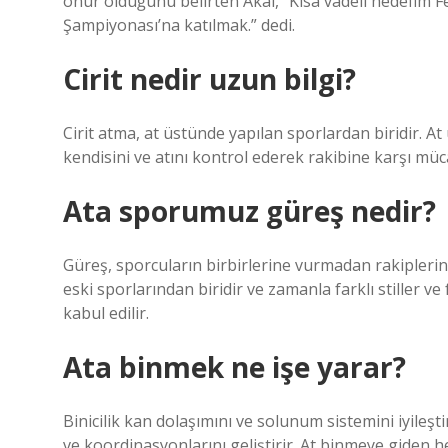
onur olduğunu belirten Akal, “Kısa vadeli hedefim F
Şampiyonası’na katılmak.” dedi.
Cirit nedir uzun bilgi?
Cirit atma, at üstünde yapılan sporlardan biridir. A
kendisini ve atını kontrol ederek rakibine karşı mü
Ata sporumuz güreş nedir?
Güreş, sporcuların birbirlerine vurmadan rakiplerini
eski sporlarından biridir ve zamanla farklı stiller v
kabul edilir.
Ata binmek ne işe yarar?
Binicilik kan dolaşımını ve solunum sistemini iyileşti
ve koordinasyonlarını geliştirir. At binmeye giden h