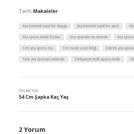
Tarih:
Makaleler
Ata binmek nasıl bir duygu
Ata binmek nasıl bir spor
Ata
Ata sporu nedir Eodev
Ata sporum ne demek
Ata sporu
Cirit ata sporu mu
Cirit nedir uzun bilgi
Eskrim ata spor
Türk ata sporları nelerdir
Türkiyenin milli sporu nedir
Vo
Önceki Yazı
54 Cm Şapka Kaç Yaş
2 Yorum