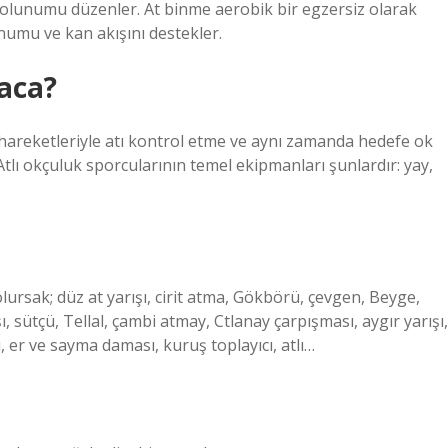
e solunumu düzenler. At binme aerobik bir egzersiz olarak
umu ve kan akışını destekler.
aca?
 hareketleriyle atı kontrol etme ve aynı zamanda hedefe ok
tlı okçuluk sporcularının temel ekipmanları şunlardır: yay,
olursak; düz at yarışı, cirit atma, Gökbörü, çevgen, Beyge,
 sütçü, Tellal, çambi atmay, Ctlanay çarpışması, aygır yarışı,
, er ve sayma daması, kuruş toplayıcı, atlı…